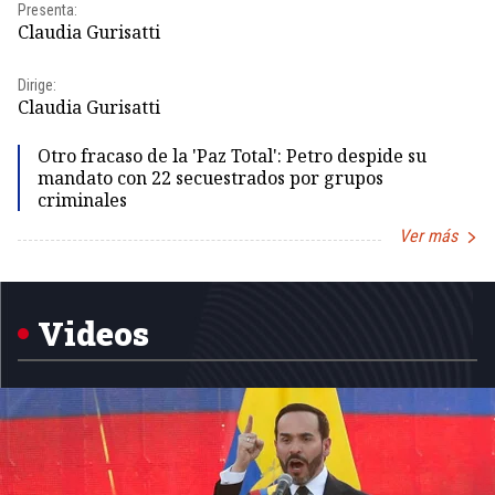
Pr
Presenta:
Id
Claudia Gurisatti
Dir
Dirige:
Id
Claudia Gurisatti
Otro fracaso de la 'Paz Total': Petro despide su
mandato con 22 secuestrados por grupos
criminales
Ver más
Item
1
of
5
Videos