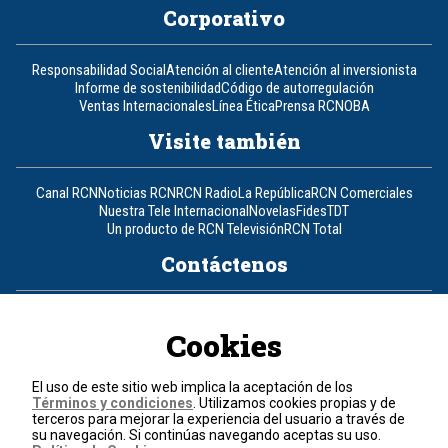
Corporativo
Responsabilidad Social
Atención al cliente
Atención al inversionista
Informe de sostenibilidad
Código de autorregulación
Ventas Internacionales
Línea Ética
Prensa RCN
OBA
Visite también
Canal RCN
Noticias RCN
RCN Radio
La República
RCN Comerciales
Nuestra Tele Internacional
Novelas
Fides
TDT
Un producto de RCN Televisión
RCN Total
Contáctenos
Teléfono
+57 (601) 426 92 92
Cookies
Política de datos personales
Política de cookies
El uso de este sitio web implica la aceptación de los
Términos y condiciones
Términos y condiciones
. Utilizamos cookies propias y de
terceros para mejorar la experiencia del usuario a través de
su navegación. Si continúas navegando aceptas su uso.
© 2026, RCN Medios.