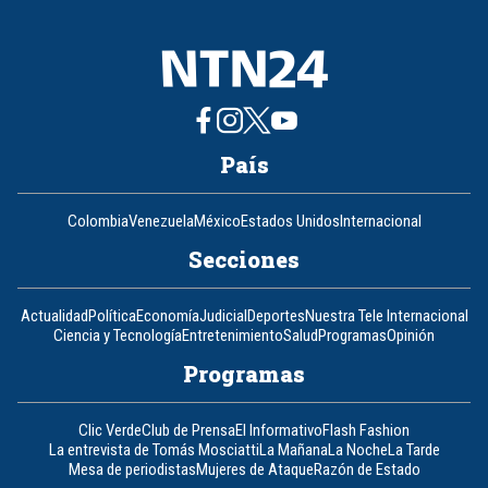
País
Colombia
Venezuela
México
Estados Unidos
Internacional
Secciones
Actualidad
Política
Economía
Judicial
Deportes
Nuestra Tele Internacional
Ciencia y Tecnología
Entretenimiento
Salud
Programas
Opinión
Programas
Clic Verde
Club de Prensa
El Informativo
Flash Fashion
La entrevista de Tomás Mosciatti
La Mañana
La Noche
La Tarde
Mesa de periodistas
Mujeres de Ataque
Razón de Estado