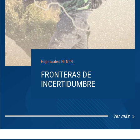
Especiales NTN24
FRONTERAS DE
INCERTIDUMBRE
Ver más
Item
1
of
8