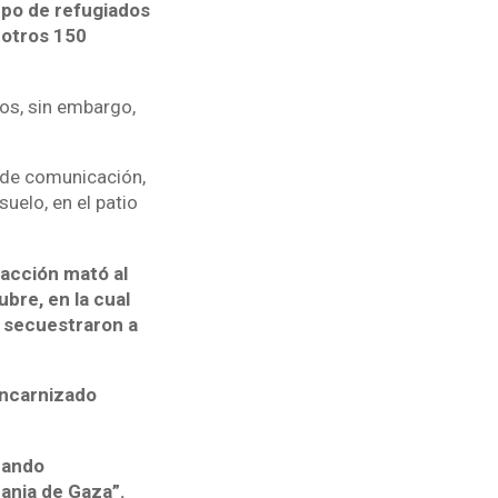
po de refugiados
y otros 150
tos, sin embargo,
 de comunicación,
uelo, en el patio
 acción mató al
bre, en la cual
y secuestraron a
ncarnizado
brando
ranja de Gaza”.