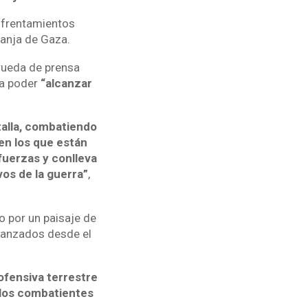
enfrentamientos
Franja de Gaza.
 rueda de prensa
ra poder
“alcanzar
alla, combatiendo
en los que están
fuerzas y conlleva
vos de la guerra”
,
o por un paisaje de
 lanzados desde el
ofensiva terrestre
 los combatientes