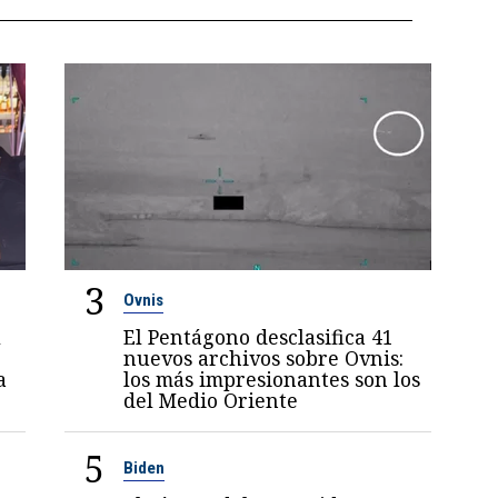
3
Ovnis
l
El Pentágono desclasifica 41
nuevos archivos sobre Ovnis:
a
los más impresionantes son los
del Medio Oriente
5
Biden