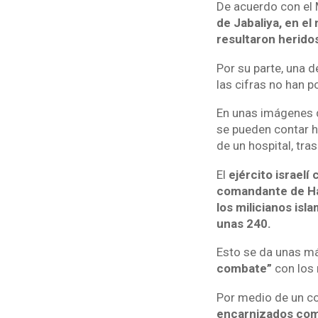
De acuerdo con el 
de Jabaliya, en el
resultaron herido
Por su parte, una 
las cifras no han 
En unas imágenes q
se pueden contar ha
de un hospital, tra
El
ejército israel
comandante de Hamá
los milicianos isl
unas 240.
Esto se da unas más
combate”
con los 
Por medio de un co
encarnizados comb