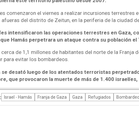
ierna este territorio palestino desde 2007.
es comenzaron el viernes a realizar incursiones terrestres en
 afueras del distrito de Zeitun, en la periferia de la ciudad d
líes intensificaron las operaciones terrestres en Gaza, c
 que Hamás perpetrara un ataque contra su población el 
os cerca de 1,1 millones de habitantes del norte de la Franja
sur para evitar los bombardeos.
 se desató luego de los atentados terroristas perpetrad
e, que provocaron la muerte de más de 1.400 israelíes, l
:
Israel - Hamás
Franja de Gaza
Gaza
Refugiados
Bombarde