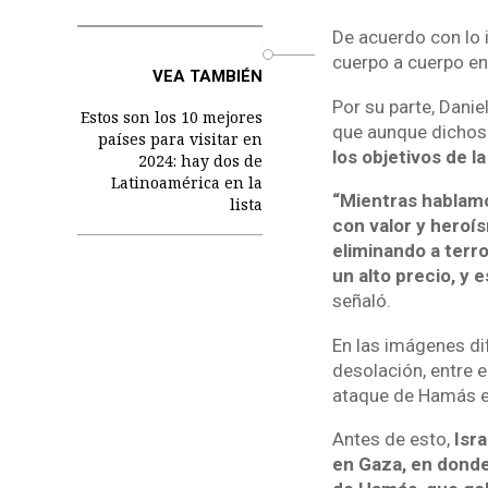
De acuerdo con lo i
o
cuerpo a cuerpo ent
VEA TAMBIÉN
Por su parte, Danie
Estos son los 10 mejores
que aunque dichos
países para visitar en
los objetivos de la
2024: hay dos de
Latinoamérica en la
“Mientras hablamo
lista
con valor y heroí
eliminando a terro
un alto precio, y 
señaló.
En las imágenes dif
desolación, entre 
ataque de Hamás e
Antes de esto,
Isra
en Gaza, en donde