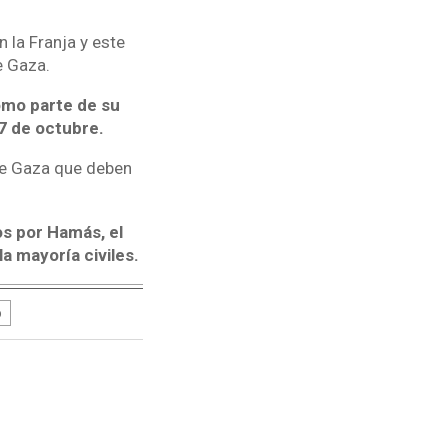
 la Franja y este
e Gaza.
omo parte de su
7 de octubre.
 de Gaza que deben
os por Hamás, el
a mayoría civiles.
o