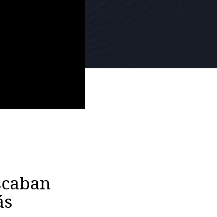
scaban
ás