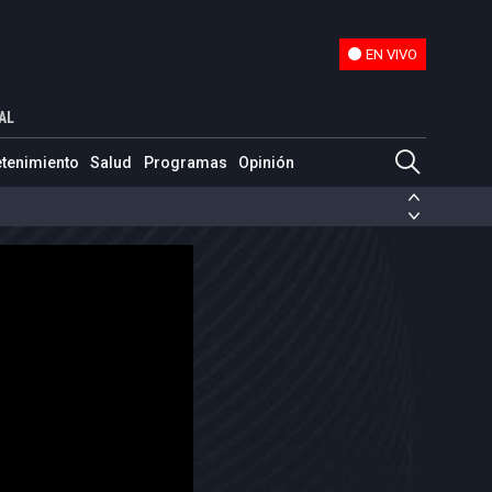
EN VIVO
EN VIVO
iminar" a un dirigente de Hamás
AL
etenimiento
Salud
Programas
Opinión
ias de las FARC
ezuela
Nicolás Maduro
Disidencias de las FARC
 en Venezuela
Nicolás Maduro