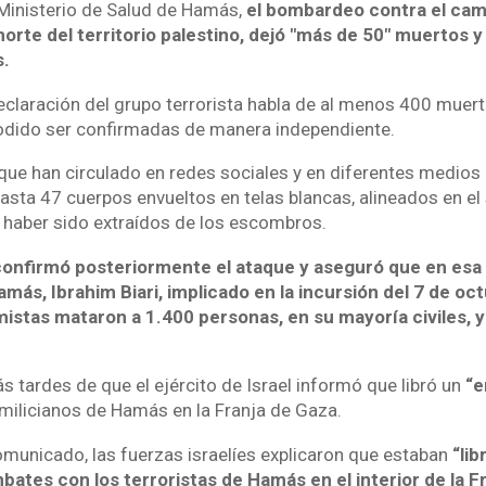
Ministerio de Salud de Hamás,
el bombardeo contra el cam
 norte del territorio palestino, dejó "más de 50" muertos 
s.
declaración del grupo terrorista habla de al menos 400 muer
podido ser confirmadas de manera independiente.
ue han circulado en redes sociales y en diferentes medios
sta 47 cuerpos envueltos en telas blancas, alineados en el s
s haber sido extraídos de los escombros.
í confirmó posteriormente el ataque y aseguró que en esa
s, Ibrahim Biari, implicado en la incursión del 7 de octu
amistas mataron a 1.400 personas, en su mayoría civiles, 
 tardes de que el ejército de Israel informó que libró un
“e
milicianos de Hamás en la Franja de Gaza.
municado, las fuerzas israelíes explicaron que estaban
“li
ates con los terroristas de Hamás en el interior de la F