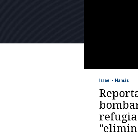
Israel - Hamás
Report
bombar
refugia
"elimin