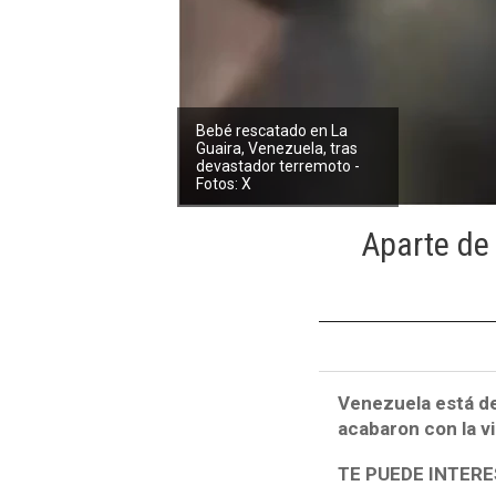
Bebé rescatado en La
Guaira, Venezuela, tras
devastador terremoto -
Fotos: X
Aparte de 
Venezuela está de
acabaron con la v
TE PUEDE INTERE