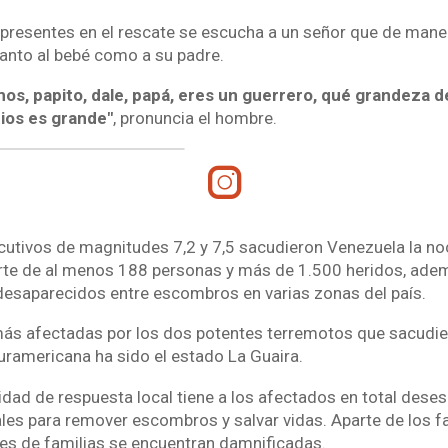
 presentes en el rescate se escucha a un señor que de man
tanto al bebé como a su padre.
os, papito, dale, papá, eres un guerrero, qué grandeza de
Dios es grande"
, pronuncia el hombre.
tivos de magnitudes 7,2 y 7,5 sacudieron Venezuela la noc
rte de al menos 188 personas y más de 1.500 heridos, ad
esaparecidos entre escombros en varias zonas del país.
ás afectadas por los dos potentes terremotos que sacudier
suramericana ha sido el estado La Guaira.
dad de respuesta local tiene a los afectados en total desesp
les para remover escombros y salvar vidas. Aparte de los fa
es de familias se encuentran damnificadas.