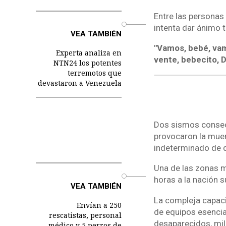
Entre las personas
o
intenta dar ánimo 
VEA TAMBIÉN
"Vamos, bebé, vam
Experta analiza en
vente, bebecito, 
NTN24 los potentes
terremotos que
devastaron a Venezuela
Dos sismos consecu
provocaron la mue
indeterminado de d
Una de las zonas m
o
horas a la nación 
VEA TAMBIÉN
La compleja capaci
Envían a 250
de equipos esencia
rescatistas, personal
desaparecidos, mil
médico y 5 perros de