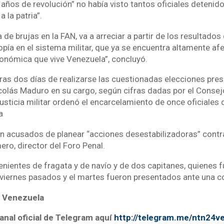
 años de revolución” no había visto tantos oficiales deteni
a la patria”.
a de brujas en la FAN, va a arreciar a partir de los resultado
pía en el sistema militar, que ya se encuentra altamente afe
económica que vive Venezuela”, concluyó.
tras dos días de realizarse las cuestionadas elecciones pre
icolás Maduro en su cargo, según cifras dadas por el Consej
 justicia militar ordenó el encarcelamiento de once oficiales 
a
on acusados de planear “acciones desestabilizadoras” cont
ro, director del Foro Penal.
tenientes de fragata y de navío y de dos capitanes, quienes 
l viernes pasados y el martes fueron presentados ante una c
 Venezuela
anal oficial de Telegram aquí
http://telegram.me/ntn24v