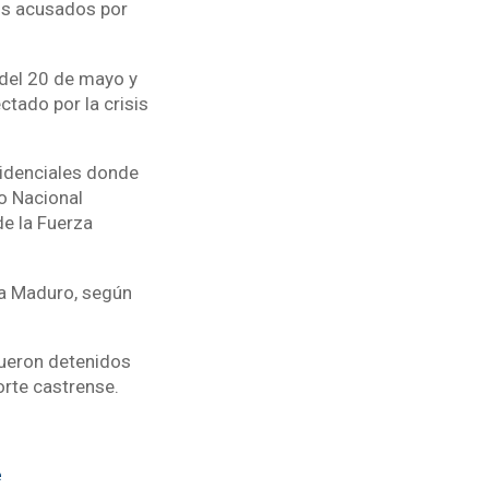
dos acusados por
s del 20 de mayo y
ctado por la crisis
sidenciales donde
o Nacional
de la Fuerza
ra Maduro, según
fueron detenidos
orte castrense.
e