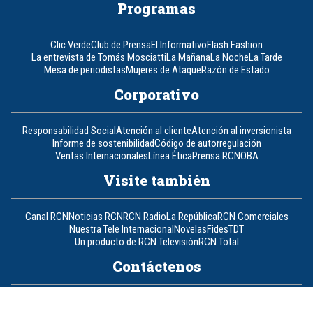
Programas
Clic Verde
Club de Prensa
El Informativo
Flash Fashion
La entrevista de Tomás Mosciatti
La Mañana
La Noche
La Tarde
Mesa de periodistas
Mujeres de Ataque
Razón de Estado
Corporativo
Responsabilidad Social
Atención al cliente
Atención al inversionista
Informe de sostenibilidad
Código de autorregulación
Ventas Internacionales
Línea Ética
Prensa RCN
OBA
Visite también
Canal RCN
Noticias RCN
RCN Radio
La República
RCN Comerciales
Nuestra Tele Internacional
Novelas
Fides
TDT
Un producto de RCN Televisión
RCN Total
Contáctenos
Teléfono
+57 (601) 426 92 92