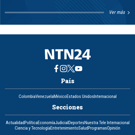
Ver más
Item
1
of
8
País
Colombia
Venezuela
México
Estados Unidos
Internacional
Secciones
Actualidad
Política
Economía
Judicial
Deportes
Nuestra Tele Internacional
Ciencia y Tecnología
Entretenimiento
Salud
Programas
Opinión