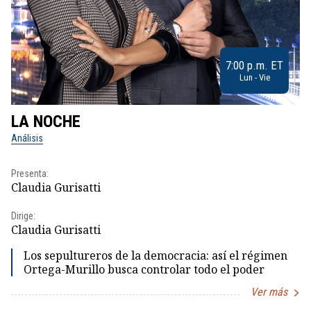
7:00 p.m. ET
Lun - Vie
LA NOCHE
L
Análisis
No
Presenta:
Pr
Claudia Gurisatti
Id
Dirige:
Dir
Claudia Gurisatti
Id
Los sepultureros de la democracia: así el régimen
Ortega-Murillo busca controlar todo el poder
Ver más
Item