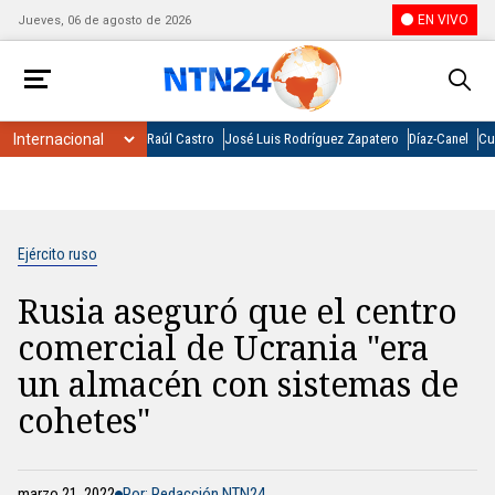
EN VIVO
Jueves, 06 de agosto de 2026
Raúl Castro
José Luis Rodríguez Zapatero
Díaz-Canel
Cu
Ejército ruso
Rusia aseguró que el centro
comercial de Ucrania "era
un almacén con sistemas de
cohetes"
marzo 21, 2022
Por: Redacción NTN24