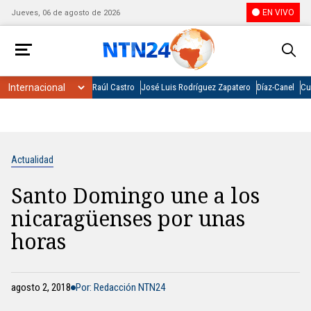
EN VIVO
Jueves, 06 de agosto de 2026
Raúl Castro
José Luis Rodríguez Zapatero
Díaz-Canel
Cu
Actualidad
Santo Domingo une a los
nicaragüenses por unas
horas
agosto 2, 2018
Por: Redacción NTN24