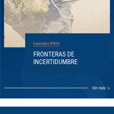
Especiales NTN24
FRONTERAS DE
INCERTIDUMBRE
Ver más
Item
1
of
8