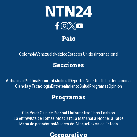
País
Colombia
Venezuela
México
Estados Unidos
Internacional
Secciones
Actualidad
Política
Economía
Judicial
Deportes
Nuestra Tele Internacional
Ciencia y Tecnología
Entretenimiento
Salud
Programas
Opinión
Programas
Clic Verde
Club de Prensa
El Informativo
Flash Fashion
La entrevista de Tomás Mosciatti
La Mañana
La Noche
La Tarde
Mesa de periodistas
Mujeres de Ataque
Razón de Estado
Corporativo