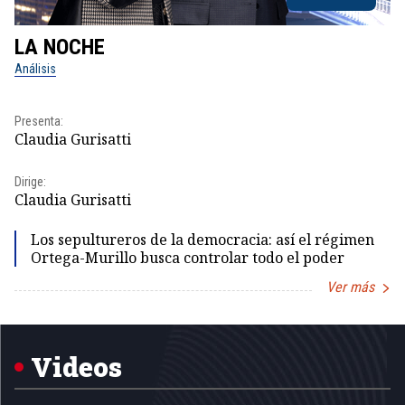
LA NOCHE
L
Análisis
No
Presenta:
Pr
Claudia Gurisatti
Id
Dirige:
Dir
Claudia Gurisatti
Id
Los sepultureros de la democracia: así el régimen
Ortega-Murillo busca controlar todo el poder
Ver más
Item
1
of
5
Videos