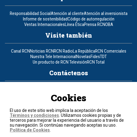
Responsabilidad Social
Atención al cliente
Atención al inversionista
Informe de sostenibilidad
Código de autorregulación
Ventas Internacionales
Línea Ética
Prensa RCN
OBA
Visite también
Canal RCN
Noticias RCN
RCN Radio
La República
RCN Comerciales
Nuestra Tele Internacional
Novelas
Fides
TDT
Un producto de RCN Televisión
RCN Total
Contáctenos
Teléfono
+57 (601) 426 92 92
Cookies
Política de datos personales
Política de cookies
El uso de este sitio web implica la aceptación de los
Términos y condiciones
Términos y condiciones
. Utilizamos cookies propias y de
terceros para mejorar la experiencia del usuario a través de
su navegación. Si continúas navegando aceptas su uso.
© 2026, RCN Medios.
Política de Cookies
.
Todos los derechos reservados.
Organización Ardila Lülle - www.oal.com.co