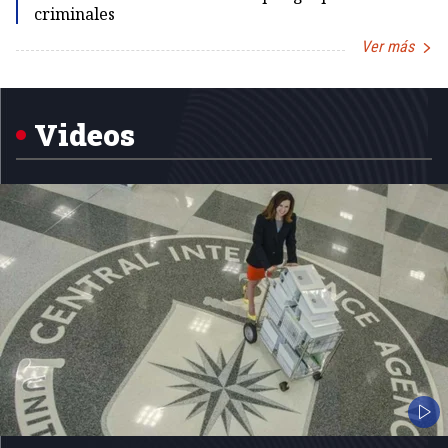
criminales
Ver más
Item
1
of
5
Videos