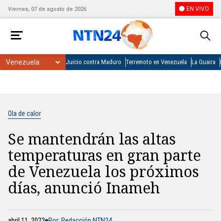
EN VIVO
Viernes, 07 de agosto de 2026
Juicio contra Maduro
Terremoto en Venezuela
La Guaira
Ola de calor
Se mantendrán las altas
temperaturas en gran parte
de Venezuela los próximos
días, anunció Inameh
abril 11, 2022
Por: Redacción NTN24