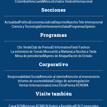
Colombia
Venezuela
México
Estados Unidos
Internacional
Secciones
Actualidad
Política
Economía
Judicial
Deportes
Nuestra Tele Internacional
Ciencia y Tecnología
Entretenimiento
Salud
Programas
Opinión
Programas
Clic Verde
Club de Prensa
El Informativo
Flash Fashion
La entrevista de Tomás Mosciatti
La Mañana
La Noche
La Tarde
Mesa de periodistas
Mujeres de Ataque
Razón de Estado
Corporativo
Responsabilidad Social
Atención al cliente
Atención al inversionista
Informe de sostenibilidad
Código de autorregulación
Ventas Internacionales
Línea Ética
Prensa RCN
OBA
Visite también
Canal RCN
Noticias RCN
RCN Radio
La República
RCN Comerciales