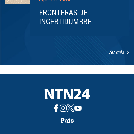
Especiales NTN24
FRONTERAS DE
INCERTIDUMBRE
Ver más
Item
1
of
8
País