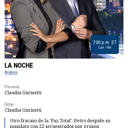
7:00 p.m. ET
Lun - Vie
LA NOCHE
L
Análisis
No
Presenta:
Pr
Claudia Gurisatti
Id
Dirige:
Dir
Claudia Gurisatti
Id
Otro fracaso de la 'Paz Total': Petro despide su
mandato con 22 secuestrados por grupos