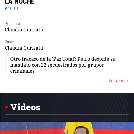
LA NOCHE
L
Análisis
No
Presenta:
Pr
Claudia Gurisatti
Id
Dirige:
Dir
Claudia Gurisatti
Id
Otro fracaso de la 'Paz Total': Petro despide su
mandato con 22 secuestrados por grupos
criminales
Ver más
Item
1
of
5
Videos