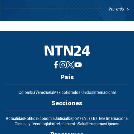
Ver más
Item
1
of
8
País
Colombia
Venezuela
México
Estados Unidos
Internacional
Secciones
Actualidad
Política
Economía
Judicial
Deportes
Nuestra Tele Internacional
Ciencia y Tecnología
Entretenimiento
Salud
Programas
Opinión