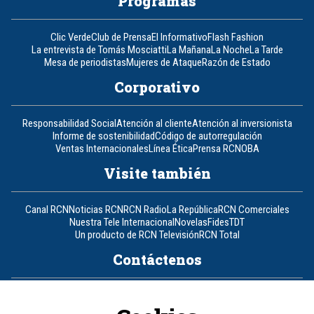
Programas
Clic Verde
Club de Prensa
El Informativo
Flash Fashion
La entrevista de Tomás Mosciatti
La Mañana
La Noche
La Tarde
Mesa de periodistas
Mujeres de Ataque
Razón de Estado
Corporativo
Responsabilidad Social
Atención al cliente
Atención al inversionista
Informe de sostenibilidad
Código de autorregulación
Ventas Internacionales
Línea Ética
Prensa RCN
OBA
Visite también
Canal RCN
Noticias RCN
RCN Radio
La República
RCN Comerciales
Nuestra Tele Internacional
Novelas
Fides
TDT
Un producto de RCN Televisión
RCN Total
Contáctenos
Teléfono
+57 (601) 426 92 92