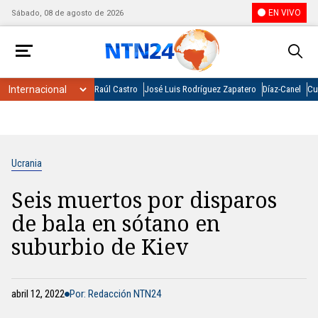
EN VIVO
Sábado, 08 de agosto de 2026
Raúl Castro
José Luis Rodríguez Zapatero
Díaz-Canel
Cu
Ucrania
Seis muertos por disparos
de bala en sótano en
suburbio de Kiev
abril 12, 2022
Por: Redacción NTN24