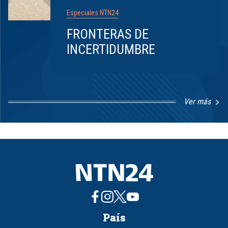
Especiales NTN24
FRONTERAS DE
INCERTIDUMBRE
Ver más
Item
1
of
8
País