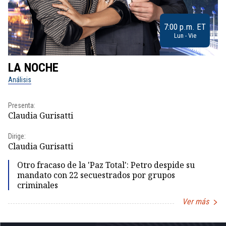
7:00 p.m. ET
Lun - Vie
LA NOCHE
L
Análisis
No
Presenta:
Pr
Claudia Gurisatti
Id
Dirige:
Dir
Claudia Gurisatti
Id
Otro fracaso de la 'Paz Total': Petro despide su
mandato con 22 secuestrados por grupos
criminales
Ver más
Item
1