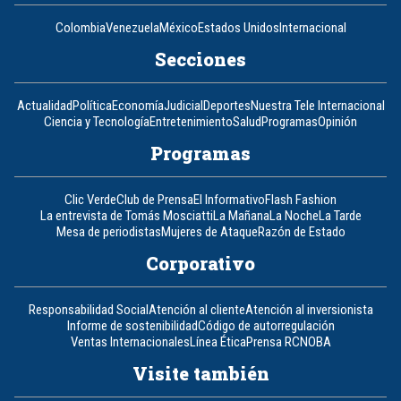
Colombia
Venezuela
México
Estados Unidos
Internacional
Secciones
Actualidad
Política
Economía
Judicial
Deportes
Nuestra Tele Internacional
Ciencia y Tecnología
Entretenimiento
Salud
Programas
Opinión
Programas
Clic Verde
Club de Prensa
El Informativo
Flash Fashion
La entrevista de Tomás Mosciatti
La Mañana
La Noche
La Tarde
Mesa de periodistas
Mujeres de Ataque
Razón de Estado
Corporativo
Responsabilidad Social
Atención al cliente
Atención al inversionista
Informe de sostenibilidad
Código de autorregulación
Ventas Internacionales
Línea Ética
Prensa RCN
OBA
Visite también