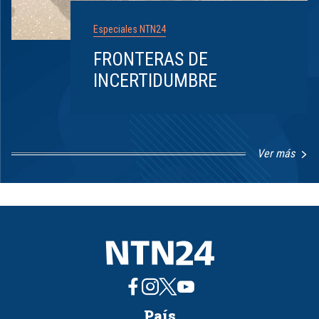
Especiales NTN24
FRONTERAS DE
INCERTIDUMBRE
Ver más
Item
1
of
8
País