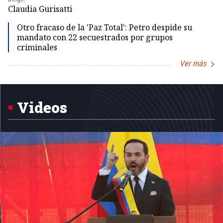
Dir
Claudia Gurisatti
Id
Otro fracaso de la 'Paz Total': Petro despide su
mandato con 22 secuestrados por grupos
criminales
Ver más
Item
1
of
5
Videos