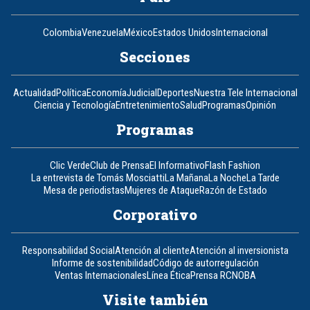
Colombia
Venezuela
México
Estados Unidos
Internacional
Secciones
Actualidad
Política
Economía
Judicial
Deportes
Nuestra Tele Internacional
Ciencia y Tecnología
Entretenimiento
Salud
Programas
Opinión
Programas
Clic Verde
Club de Prensa
El Informativo
Flash Fashion
La entrevista de Tomás Mosciatti
La Mañana
La Noche
La Tarde
Mesa de periodistas
Mujeres de Ataque
Razón de Estado
Corporativo
Responsabilidad Social
Atención al cliente
Atención al inversionista
Informe de sostenibilidad
Código de autorregulación
Ventas Internacionales
Línea Ética
Prensa RCN
OBA
Visite también