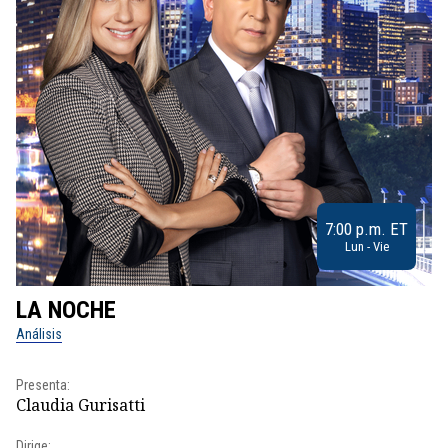
7:00 p.m. ET
Lun - Vie
LA NOCHE
L
Análisis
No
Presenta:
Pr
Claudia Gurisatti
Id
Dirige: