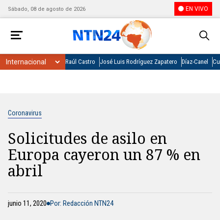
EN VIVO
Sábado, 08 de agosto de 2026
Raúl Castro
José Luis Rodríguez Zapatero
Díaz-Canel
Cu
Coronavirus
Solicitudes de asilo en
Europa cayeron un 87 % en
abril
junio 11, 2020
Por: Redacción NTN24