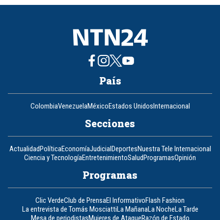
8
País
Colombia
Venezuela
México
Estados Unidos
Internacional
Secciones
Actualidad
Política
Economía
Judicial
Deportes
Nuestra Tele Internacional
Ciencia y Tecnología
Entretenimiento
Salud
Programas
Opinión
Programas
Clic Verde
Club de Prensa
El Informativo
Flash Fashion
La entrevista de Tomás Mosciatti
La Mañana
La Noche
La Tarde
Mesa de periodistas
Mujeres de Ataque
Razón de Estado