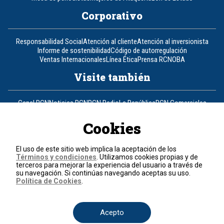
Corporativo
Responsabilidad Social
Atención al cliente
Atención al inversionista
Informe de sostenibilidad
Código de autorregulación
Ventas Internacionales
Línea Ética
Prensa RCN
OBA
Visite también
Canal RCN
Noticias RCN
RCN Radio
La República
RCN Comerciales
Nuestra Tele Internacional
Novelas
Fides
TDT
Un producto de RCN Televisión
RCN Total
Cookies
Contáctenos
El uso de este sitio web implica la aceptación de los
Términos y condiciones
. Utilizamos cookies propias y de
Teléfono
+57 (601) 426 92 92
terceros para mejorar la experiencia del usuario a través de
su navegación. Si continúas navegando aceptas su uso.
Política de Cookies
.
Política de datos personales
Política de cookies
Términos y condiciones
Acepto