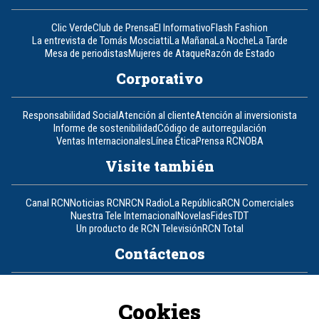
Clic Verde
Club de Prensa
El Informativo
Flash Fashion
La entrevista de Tomás Mosciatti
La Mañana
La Noche
La Tarde
Mesa de periodistas
Mujeres de Ataque
Razón de Estado
Corporativo
Responsabilidad Social
Atención al cliente
Atención al inversionista
Informe de sostenibilidad
Código de autorregulación
Ventas Internacionales
Línea Ética
Prensa RCN
OBA
Visite también
Canal RCN
Noticias RCN
RCN Radio
La República
RCN Comerciales
Nuestra Tele Internacional
Novelas
Fides
TDT
Un producto de RCN Televisión
RCN Total
Contáctenos
Teléfono
+57 (601) 426 92 92
Cookies