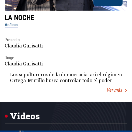
LA NOCHE
L
Análisis
No
Presenta:
Pr
Claudia Gurisatti
Id
Dirige:
Dir
Claudia Gurisatti
Id
Los sepultureros de la democracia: así el régimen
Ortega-Murillo busca controlar todo el poder
Ver más
Item
1
of
5
Videos