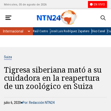
EN VIVO
Miércoles, 05 de agosto de 2026
Raúl Castro
José Luis Rodríguez Zapatero
Díaz-Canel
Cu
Suiza
Tigresa siberiana mató a su
cuidadora en la reapertura
de un zoológico en Suiza
julio 6, 2020
Por: Redacción NTN24