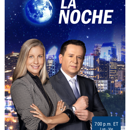
7:00 p.m. ET
Lun - Vie