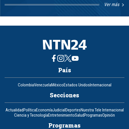
Ver más
Item
1
of
8
País
Colombia
Venezuela
México
Estados Unidos
Internacional
Secciones
Actualidad
Política
Economía
Judicial
Deportes
Nuestra Tele Internacional
Ciencia y Tecnología
Entretenimiento
Salud
Programas
Opinión
Programas