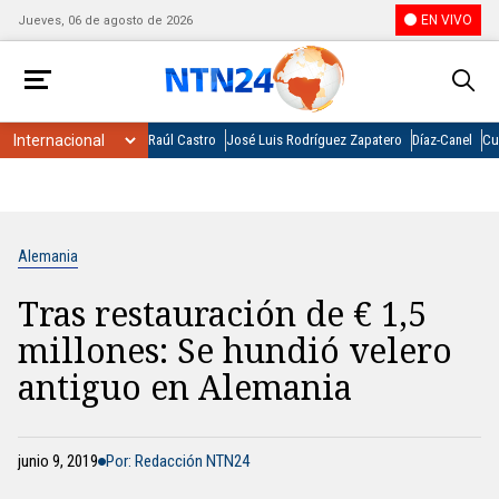
EN VIVO
Jueves, 06 de agosto de 2026
Raúl Castro
José Luis Rodríguez Zapatero
Díaz-Canel
Cu
Alemania
Tras restauración de € 1,5
millones: Se hundió velero
antiguo en Alemania
junio 9, 2019
Por: Redacción NTN24