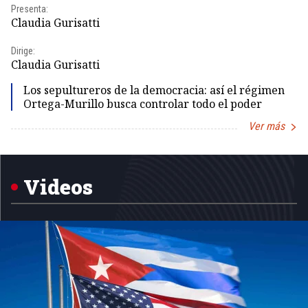
Presenta:
Pr
Claudia Gurisatti
Id
Dirige:
Dir
Claudia Gurisatti
Id
Los sepultureros de la democracia: así el régimen
Ortega-Murillo busca controlar todo el poder
Ver más
Item
1
of
5
Videos