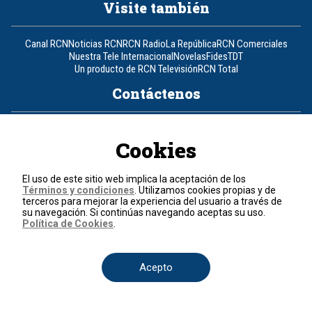
Visite también
Canal RCN
Noticias RCN
RCN Radio
La República
RCN Comerciales
Nuestra Tele Internacional
Novelas
Fides
TDT
Un producto de RCN Televisión
RCN Total
Contáctenos
Teléfono
+57 (601) 426 92 92
Cookies
Política de datos personales
Política de cookies
El uso de este sitio web implica la aceptación de los
Términos y condiciones
Términos y condiciones
. Utilizamos cookies propias y de
terceros para mejorar la experiencia del usuario a través de
su navegación. Si continúas navegando aceptas su uso.
© 2026, RCN Medios.
Política de Cookies
.
Todos los derechos reservados.
Organización Ardila Lülle - www.oal.com.co
Acepto