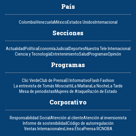
País
Colombia
Venezuela
México
Estados Unidos
Internacional
Secciones
Actualidad
Política
Economía
Judicial
Deportes
Nuestra Tele Internacional
Ciencia y Tecnología
Entretenimiento
Salud
Programas
Opinión
Programas
Clic Verde
Club de Prensa
El Informativo
Flash Fashion
La entrevista de Tomás Mosciatti
La Mañana
La Noche
La Tarde
Mesa de periodistas
Mujeres de Ataque
Razón de Estado
Corporativo
Responsabilidad Social
Atención al cliente
Atención al inversionista
Informe de sostenibilidad
Código de autorregulación
Ventas Internacionales
Línea Ética
Prensa RCN
OBA