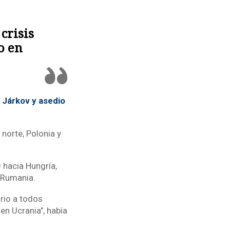
crisis
o en
 Járkov y asedio
 norte, Polonia y
 hacia Hungría,
 Rumania.
rio a todos
en Ucrania", había