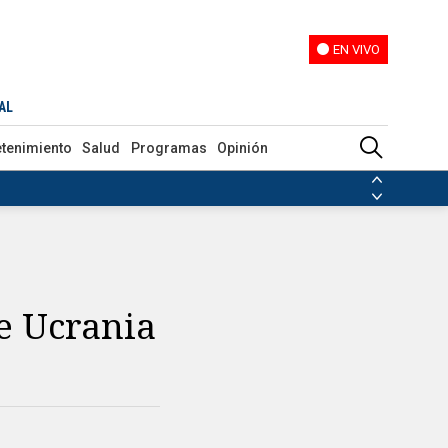
EN VIVO
EN VIVO
AL
etenimiento
Salud
Programas
Opinión
ias de las FARC
ezuela
Nicolás Maduro
Disidencias de las FARC
 en Venezuela
Nicolás Maduro
e Ucrania