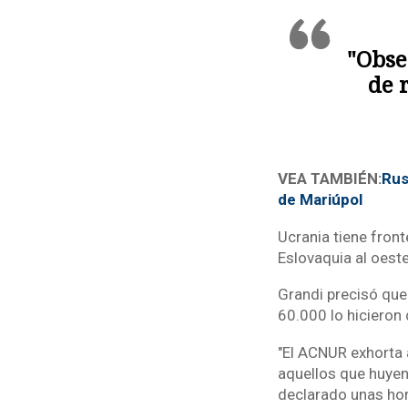
"Obse
de 
VEA TAMBIÉN:
Rus
de Mariúpol
Ucrania tiene fronte
Eslovaquia al oest
Grandi precisó que
60.000 lo hicieron
"El ACNUR exhorta 
aquellos que huyen:
declarado unas hor