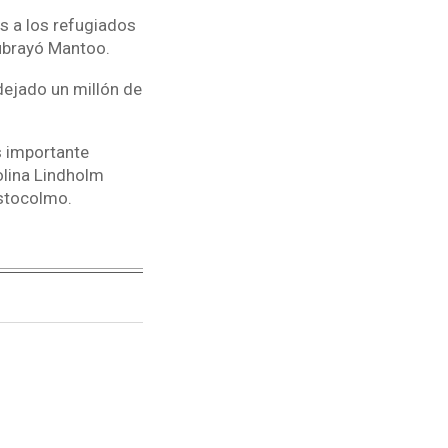
s a los refugiados
subrayó Mantoo.
dejado un millón de
s importante
olina Lindholm
Estocolmo.