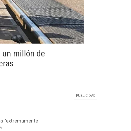
 un millón de
eras
s es "extremamente
a.