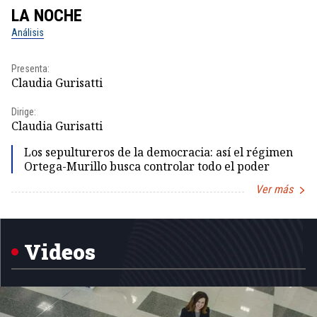
LA NOCHE
L
Análisis
No
Presenta:
Pr
Claudia Gurisatti
Id
Dirige:
Dir
Claudia Gurisatti
Id
Los sepultureros de la democracia: así el régimen
Ortega-Murillo busca controlar todo el poder
Ver más
Item
1
of
5
Videos