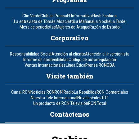
Clic Verde
Club de Prensa
El Informativo
Flash Fashion
La entrevista de Tomás Mosciatti
La Mañana
La Noche
La Tarde
Mesa de periodistas
Mujeres de Ataque
Razón de Estado
Corporativo
Responsabilidad Social
Atención al cliente
Atención al inversionista
Informe de sostenibilidad
Código de autorregulación
Ventas Internacionales
Línea Ética
Prensa RCN
OBA
Visite también
Canal RCN
Noticias RCN
RCN Radio
La República
RCN Comerciales
Nuestra Tele Internacional
Novelas
Fides
TDT
Un producto de RCN Televisión
RCN Total
Contáctenos
Teléfono
+57 (601) 426 92 92