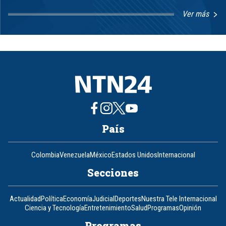
Ver más
Item
1
of
8
País
Colombia
Venezuela
México
Estados Unidos
Internacional
Secciones
Actualidad
Política
Economía
Judicial
Deportes
Nuestra Tele Internacional
Ciencia y Tecnología
Entretenimiento
Salud
Programas
Opinión
Programas