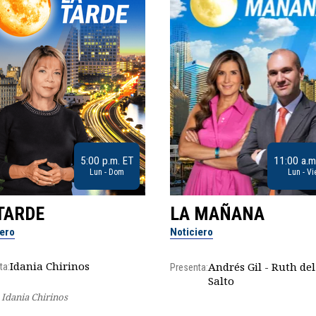
5:00 p.m. ET
11:00 a.m
Lun - Dom
Lun - Vi
TARDE
LA MAÑANA
iero
Noticiero
Idania Chirinos
Andrés Gil - Ruth del
ta:
Presenta:
Salto
Idania Chirinos