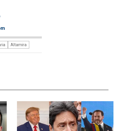
e
om
ria
Altamira