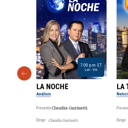
9:30 a.m. ET
7:00 p.m. ET
Sab
Lun - Vie
LA NOCHE
LA 
Análisis
Notic
lgo
Claudia Gurisatti
Presenta:
Presen
Dirige:
Claudia Gurisatti
Dirige: