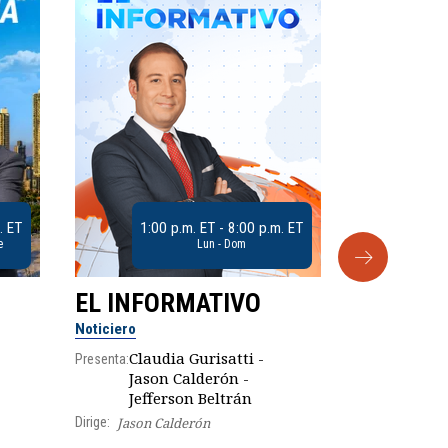
. ET
1:00 p.m. ET - 8:00 p.m. ET
e
Lun - Dom
EL INFORMATIVO
CLUB D
Noticiero
Análisis
Claudia Gurisatti -
Presenta:
Jason Calderón -
Robe
Jefferson Beltrán
Presenta:
Dirige:
Jason Calderón