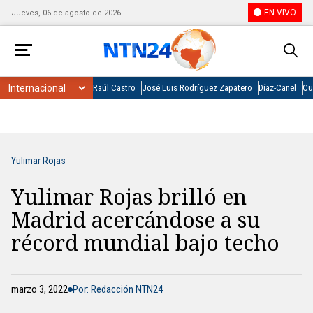
EN VIVO
Jueves, 06 de agosto de 2026
Raúl Castro
José Luis Rodríguez Zapatero
Díaz-Canel
Cu
Yulimar Rojas
Yulimar Rojas brilló en
Madrid acercándose a su
récord mundial bajo techo
marzo 3, 2022
Por: Redacción NTN24