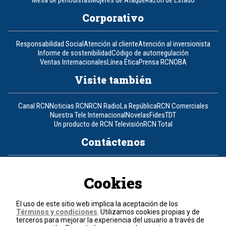
Corporativo
Responsabilidad Social
Atención al cliente
Atención al inversionista
Informe de sostenibilidad
Código de autorregulación
Ventas Internacionales
Línea Ética
Prensa RCN
OBA
Visite también
Canal RCN
Noticias RCN
RCN Radio
La República
RCN Comerciales
Nuestra Tele Internacional
Novelas
Fides
TDT
Un producto de RCN Televisión
RCN Total
Contáctenos
Teléfono
+57 (601) 426 92 92
Cookies
Política de datos personales
Política de cookies
El uso de este sitio web implica la aceptación de los
Términos y condiciones
Términos y condiciones
. Utilizamos cookies propias y de
terceros para mejorar la experiencia del usuario a través de