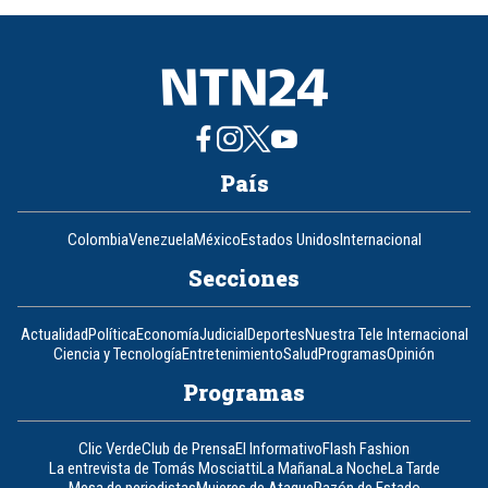
8
País
Colombia
Venezuela
México
Estados Unidos
Internacional
Secciones
Actualidad
Política
Economía
Judicial
Deportes
Nuestra Tele Internacional
Ciencia y Tecnología
Entretenimiento
Salud
Programas
Opinión
Programas
Clic Verde
Club de Prensa
El Informativo
Flash Fashion
La entrevista de Tomás Mosciatti
La Mañana
La Noche
La Tarde
Mesa de periodistas
Mujeres de Ataque
Razón de Estado