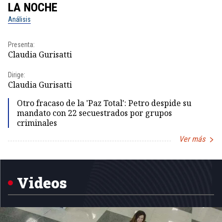
LA NOCHE
L
Análisis
No
Presenta:
Pr
Claudia Gurisatti
Id
Dirige:
Dir
Claudia Gurisatti
Id
Otro fracaso de la 'Paz Total': Petro despide su
mandato con 22 secuestrados por grupos
criminales
Ver más
Item
1
of
5
Videos