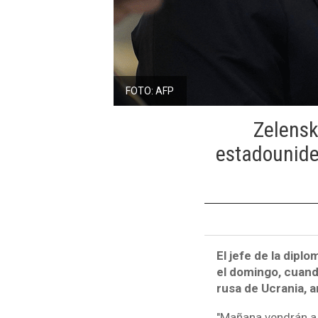
FOTO: AFP
Zelensk
estadounide
El jefe de la dipl
el domingo, cuand
rusa de Ucrania, 
"Mañana vendrán a 