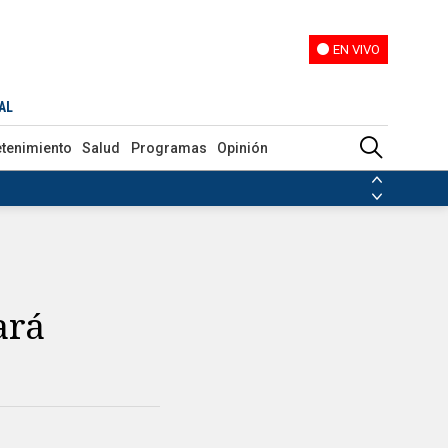
EN VIVO
EN VIVO
AL
etenimiento
Salud
Programas
Opinión
ias de las FARC
ezuela
Nicolás Maduro
Disidencias de las FARC
 en Venezuela
Nicolás Maduro
ará