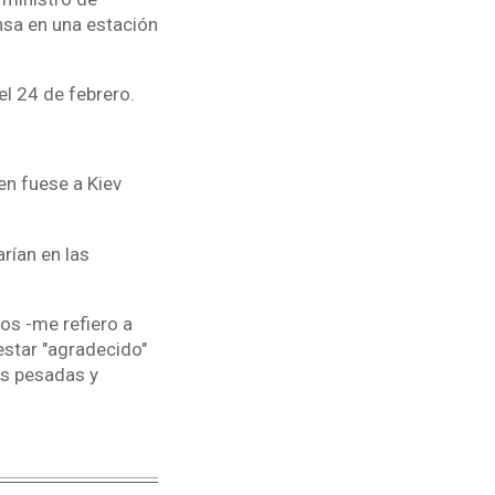
ensa en una estación
el 24 de febrero.
n fuese a Kiev
rían en las
os -me refiero a
estar "agradecido"
ás pesadas y