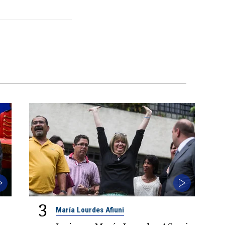
3
María Lourdes Afiuni