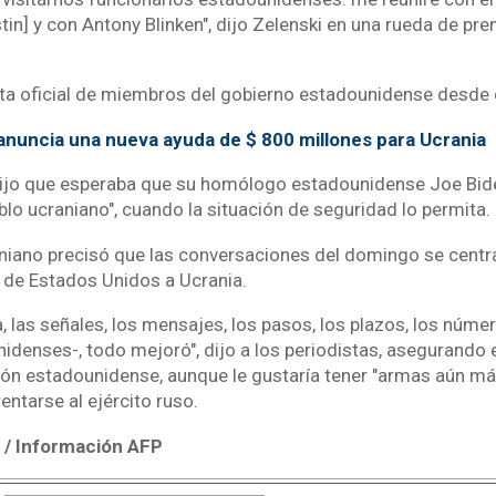
in] y con Antony Blinken", dijo Zelenski en una rueda de pr
sita oficial de miembros del gobierno estadounidense desde 
 anuncia una nueva ayuda de $ 800 millones para Ucrania
dijo que esperaba que su homólogo estadounidense Joe Bide
blo ucraniano", cuando la situación de seguridad lo permita.
niano precisó que las conversaciones del domingo se centra
de Estados Unidos a Ucrania.
 las señales, los mensajes, los pasos, los plazos, los númer
idenses-, todo mejoró", dijo a los periodistas, asegurando 
ión estadounidense, aunque le gustaría tener "armas aún m
entarse al ejército ruso.
/ Información AFP