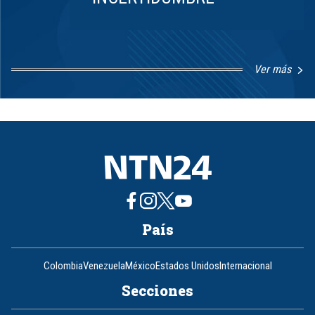
Ver más
Item
1
of
8
País
Colombia
Venezuela
México
Estados Unidos
Internacional
Secciones