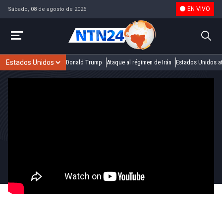
EN VIVO
Sábado, 08 de agosto de 2026
Donald Trump
Ataque al régimen de Irán
Estados Unidos at