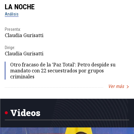
LA NOCHE
L
Análisis
No
Presenta:
Pr
Claudia Gurisatti
Id
Dirige:
Dir
Claudia Gurisatti
Id
Otro fracaso de la 'Paz Total': Petro despide su
mandato con 22 secuestrados por grupos
criminales
Ver más
Item
1
of
5
Videos