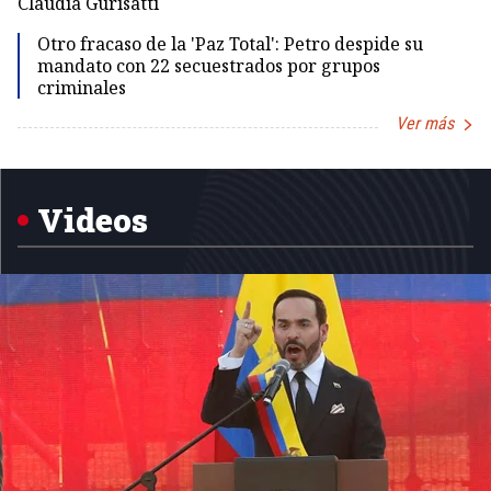
Claudia Gurisatti
Id
Otro fracaso de la 'Paz Total': Petro despide su
mandato con 22 secuestrados por grupos
criminales
Ver más
Item
1
of
5
Videos