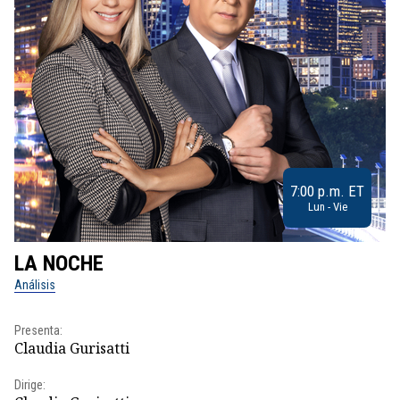
7:00 p.m. ET
Lun - Vie
LA NOCHE
L
Análisis
No
Presenta:
Pr
Claudia Gurisatti
Id
Dirige:
Dir