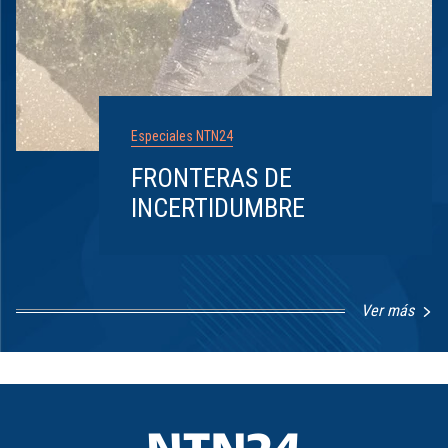
Especiales NTN24
FRONTERAS DE
INCERTIDUMBRE
Ver más
Item
1
of
8