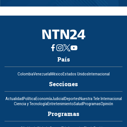
1
of
8
País
Colombia
Venezuela
México
Estados Unidos
Internacional
Secciones
Actualidad
Política
Economía
Judicial
Deportes
Nuestra Tele Internacional
Ciencia y Tecnología
Entretenimiento
Salud
Programas
Opinión
Programas