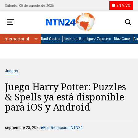
EN VIVO
Sábado, 08 de agosto de 2026
Raúl Castro
José Luis Rodríguez Zapatero
Díaz-Canel
Cu
Juegos
Juego Harry Potter: Puzzles
& Spells ya está disponible
para iOS y Android
septiembre 23, 2020
Por: Redacción NTN24