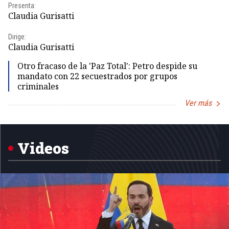
Presenta:
Pr
Claudia Gurisatti
Id
Dirige:
Dir
Claudia Gurisatti
Id
Otro fracaso de la 'Paz Total': Petro despide su
mandato con 22 secuestrados por grupos
criminales
Ver más
Item
1
of
5
Videos