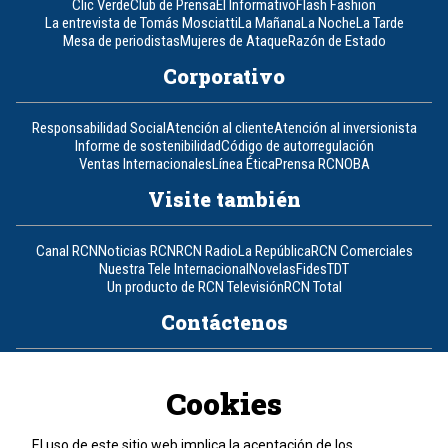
Clic Verde
Club de Prensa
El Informativo
Flash Fashion
La entrevista de Tomás Mosciatti
La Mañana
La Noche
La Tarde
Mesa de periodistas
Mujeres de Ataque
Razón de Estado
Corporativo
Responsabilidad Social
Atención al cliente
Atención al inversionista
Informe de sostenibilidad
Código de autorregulación
Ventas Internacionales
Línea Ética
Prensa RCN
OBA
Visite también
Canal RCN
Noticias RCN
RCN Radio
La República
RCN Comerciales
Nuestra Tele Internacional
Novelas
Fides
TDT
Un producto de RCN Televisión
RCN Total
Contáctenos
Teléfono
+57 (601) 426 92 92
Cookies
Política de datos personales
Política de cookies
El uso de este sitio web implica la aceptación de los