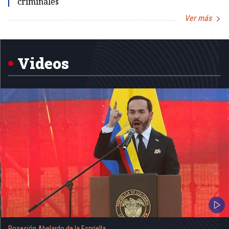
criminales
Ver más
Item
1
of
5
Videos
Posesión Abelardo de la Espriella