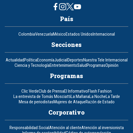
País
Colombia
Venezuela
México
Estados Unidos
Internacional
Secciones
Actualidad
Política
Economía
Judicial
Deportes
Nuestra Tele Internacional
Ciencia y Tecnología
Entretenimiento
Salud
Programas
Opinión
Programas
Clic Verde
Club de Prensa
El Informativo
Flash Fashion
La entrevista de Tomás Mosciatti
La Mañana
La Noche
La Tarde
Mesa de periodistas
Mujeres de Ataque
Razón de Estado
Corporativo
Responsabilidad Social
Atención al cliente
Atención al inversionista
Informe de sostenibilidad
Código de autorregulación