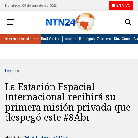
EN VIVO
Domingo, 09 de agosto de 2026
Raúl Castro
José Luis Rodríguez Zapatero
Díaz-Canel
Cu
Espacio
La Estación Espacial
Internacional recibirá su
primera misión privada que
despegó este #8Abr
abril 8, 2022
Por: Redacción NTN24