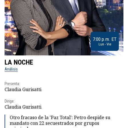
7:00 p.m. ET
Lun - Vie
LA NOCHE
L
Análisis
No
Presenta:
Pr
Claudia Gurisatti
Id
Dirige:
Dir
Claudia Gurisatti
Id
Otro fracaso de la 'Paz Total': Petro despide su
mandato con 22 secuestrados por grupos