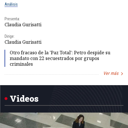
Análisis
No
Presenta:
Pr
Claudia Gurisatti
Id
Dirige:
Dir
Claudia Gurisatti
Id
Otro fracaso de la 'Paz Total': Petro despide su
mandato con 22 secuestrados por grupos
criminales
Ver más
Item
1
of
5
Videos