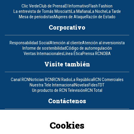
Clic Verde
Club de Prensa
El Informativo
Flash Fashion
La entrevista de Tomás Mosciatti
La Mañana
La Noche
La Tarde
Mesa de periodistas
Mujeres de Ataque
Razón de Estado
Corporativo
Responsabilidad Social
Atención al cliente
Atención al inversionista
Informe de sostenibilidad
Código de autorregulación
Ventas Internacionales
Línea Ética
Prensa RCN
OBA
Visite también
Canal RCN
Noticias RCN
RCN Radio
La República
RCN Comerciales
Nuestra Tele Internacional
Novelas
Fides
TDT
Un producto de RCN Televisión
RCN Total
Contáctenos
Teléfono
+57 (601) 426 92 92
Cookies
Política de datos personales