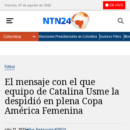
EN VIVO
Viernes, 07 de agosto de 2026
Elecciones Presidenciales en Colombia
Gustavo Petro
Abel
Fútbol
El mensaje con el que
equipo de Catalina Usme la
despidió en plena Copa
América Femenina
julio 21, 2025
Por: Redacción NTN24