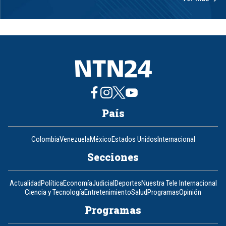
Item
1
of
8
País
Colombia
Venezuela
México
Estados Unidos
Internacional
Secciones
Actualidad
Política
Economía
Judicial
Deportes
Nuestra Tele Internacional
Ciencia y Tecnología
Entretenimiento
Salud
Programas
Opinión
Programas