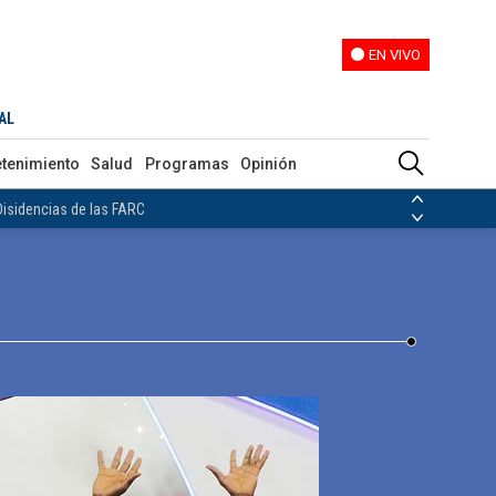
EN VIVO
EN VIVO
 Millonarios y Nacional
AL
ias de las FARC
etenimiento
Salud
Programas
Opinión
ezuela
Nicolás Maduro
Disidencias de las FARC
 en Venezuela
Nicolás Maduro