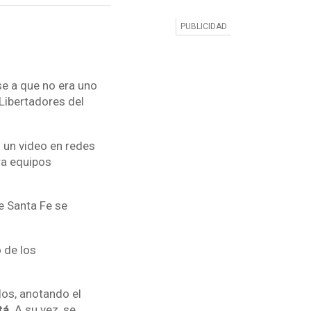
e a que no era uno
 Libertadores del
ó un video en redes
ra equipos
e Santa Fe se
 de los
los, anotando el
tá
. A su vez, se