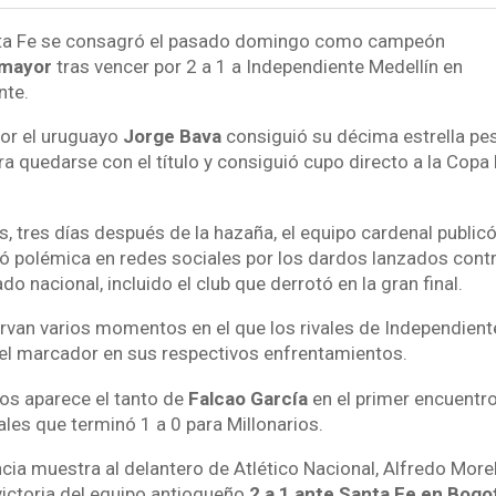
ta Fe se consagró el pasado domingo como campeón
imayor
tras vencer por 2 a 1 a Independiente Medellín en
nte.
por el uruguayo
Jorge Bava
consiguió su décima estrella pes
ra quedarse con el título y consiguió cupo directo a la Copa
s, tres días después de la hazaña, el equipo cardenal public
ó polémica en redes sociales por los dardos lanzados cont
do nacional, incluido el club que derrotó en la gran final.
ervan varios momentos en el que los rivales de Independient
el marcador en sus respectivos enfrentamientos.
los aparece el tanto de
Falcao García
en el primer encuentro
les que terminó 1 a 0 para Millonarios.
ia muestra al delantero de Atlético Nacional, Alfredo More
victoria del equipo antioqueño
2 a 1 ante Santa Fe en Bogo