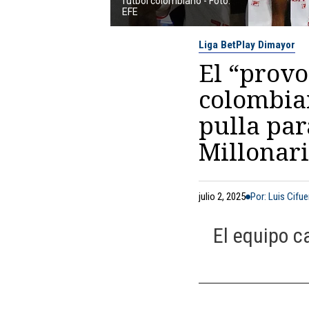
fútbol colombiano - Foto:
EFE
Liga BetPlay Dimayor
El “prov
colombia
pulla par
Millonari
julio 2, 2025
Por: Luis Cifu
El equipo c