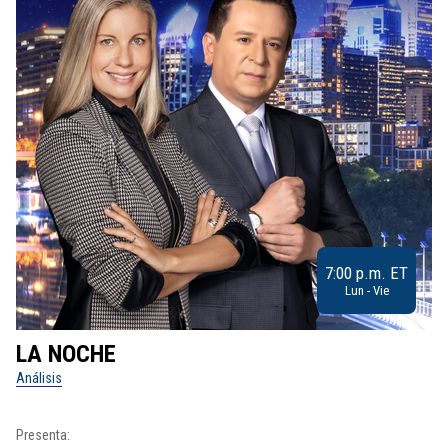
7:00 p.m. ET
Lun - Vie
LA NOCHE
L
Análisis
No
Presenta:
Pr