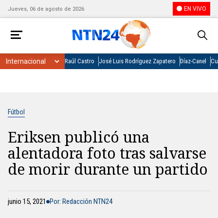
EN VIVO
Jueves, 06 de agosto de 2026
Raúl Castro
José Luis Rodríguez Zapatero
Díaz-Canel
Cu
Fútbol
Eriksen publicó una
alentadora foto tras salvarse
de morir durante un partido
junio 15, 2021
Por: Redacción NTN24