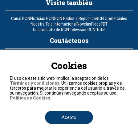
Visite también
Canal RCN
Noticias RCN
RCN Radio
La República
RCN Comerciales
Nuestra Tele Internacional
Novelas
Fides
TDT
Un producto de RCN Televisión
RCN Total
Contáctenos
Teléfono
+57 (601) 426 92 92
Cookies
Política de datos personales
Política de cookies
El uso de este sitio web implica la aceptación de los
Términos y condiciones
Términos y condiciones
. Utilizamos cookies propias y de
terceros para mejorar la experiencia del usuario a través de
su navegación. Si continúas navegando aceptas su uso.
© 2026, RCN Medios.
Política de Cookies
.
Todos los derechos reservados.
Organización Ardila Lülle - www.oal.com.co
Acepto