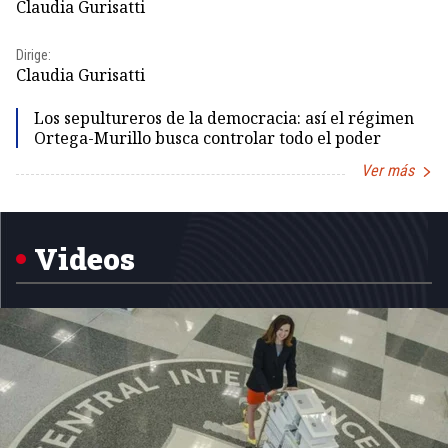
Claudia Gurisatti
Id
Dirige:
Dir
Claudia Gurisatti
Id
Los sepultureros de la democracia: así el régimen
Ortega-Murillo busca controlar todo el poder
Ver más
Item
1
of
5
Videos