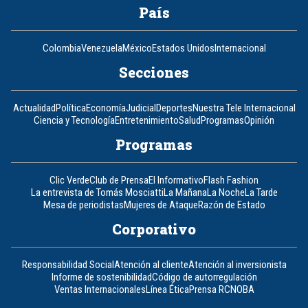
País
Colombia
Venezuela
México
Estados Unidos
Internacional
Secciones
Actualidad
Política
Economía
Judicial
Deportes
Nuestra Tele Internacional
Ciencia y Tecnología
Entretenimiento
Salud
Programas
Opinión
Programas
Clic Verde
Club de Prensa
El Informativo
Flash Fashion
La entrevista de Tomás Mosciatti
La Mañana
La Noche
La Tarde
Mesa de periodistas
Mujeres de Ataque
Razón de Estado
Corporativo
Responsabilidad Social
Atención al cliente
Atención al inversionista
Informe de sostenibilidad
Código de autorregulación
Ventas Internacionales
Línea Ética
Prensa RCN
OBA