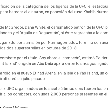
ficación de la categoría de los ligeros de la UFC, el estado
 para heredar el cinturón, en posesión del ruso Khabib Nur
 de McGregor, Dana White, el carismático patrón de la UFC, 
rlandés y el "Águila de Daguestán", si éste regresaba a la com
, ganado por sumisión por Nurmagomedov, terminó con una 
las dos superestrellas en octubre de 2018.
combate por el título. Soy ahora el campeón", estimó Poirier 
ight Island" erigida en Abu Dabi apara evitar los riesgos ligad
rolló en el nuevo Etihad Arena, en la isla de Yas Island, un 
ratí creó en julio pasado.
e la UFC organizados en los siete últimos días fueron los pr
ir a los combates, con unas 2.000 personas presentes en el 
Conor McGregor