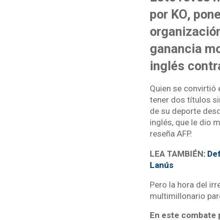
por KO, pone
organizació
ganancia mo
inglés contr
Quien se convirtió
tener dos títulos 
de su deporte desd
inglés, que le dio 
reseña AFP.
LEA TAMBIÉN
: De
Lanús
Pero la hora del ir
multimillonario pa
En este combate p