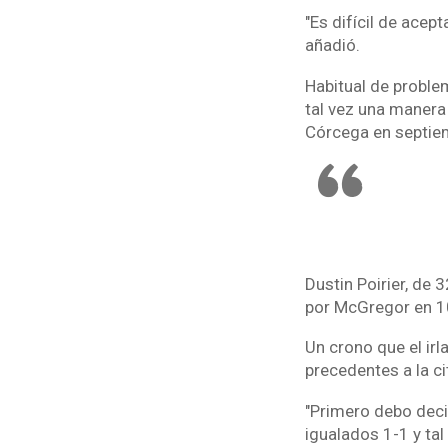
"Es difícil de acep
añadió.
Habitual de proble
tal vez una manera
Córcega en septiem
Dustin Poirier, de
por McGregor en 1
Un crono que el ir
precedentes a la ci
"Primero debo dec
igualados 1-1 y ta