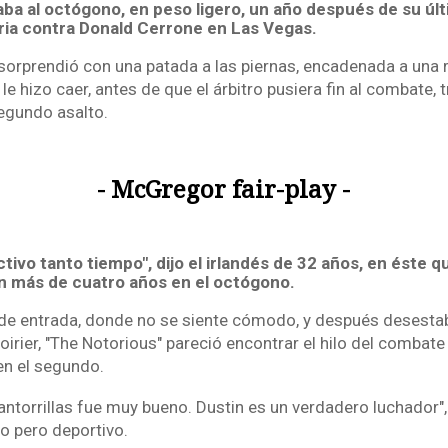
a al octógono, en peso ligero, un año después de su últ
ia contra Donald Cerrone en Las Vegas.
e sorprendió con una patada a las piernas, encadenada a una
e hizo caer, antes de que el árbitro pusiera fin al combate, 
egundo asalto.
- McGregor fair-play -
ctivo tanto tiempo", dijo el irlandés de 32 años, en éste q
 más de cuatro años en el octógono.
 de entrada, donde no se siente cómodo, y después desestab
irier, "The Notorious" pareció encontrar el hilo del combate 
en el segundo.
pantorrillas fue muy bueno. Dustin es un verdadero luchador"
o pero deportivo.