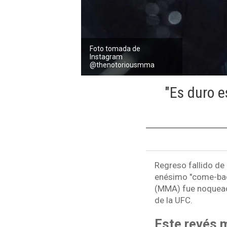
Foto tomada de
Instagram
@thenotoriousmma
"Es duro e
Regreso fallido de
enésimo "come-back
(MMA) fue noqueado
de la UFC.
Este revés m