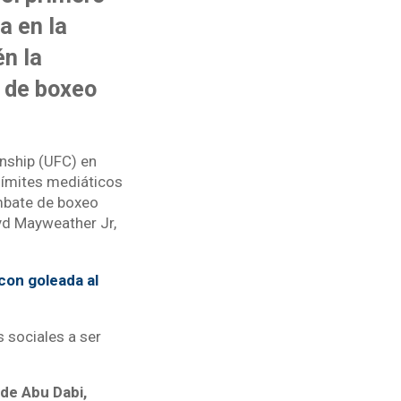
a en la
n la
 de boxeo
onship (UFC) en
límites mediáticos
ombate de boxeo
oyd Mayweather Jr,
con goleada al
s sociales a ser
de Abu Dabi,