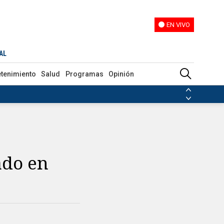
EN VIVO
EN VIVO
AL
etenimiento
Salud
Programas
Opinión
ias de las FARC
ezuela
Nicolás Maduro
Disidencias de las FARC
 en Venezuela
Nicolás Maduro
ado en