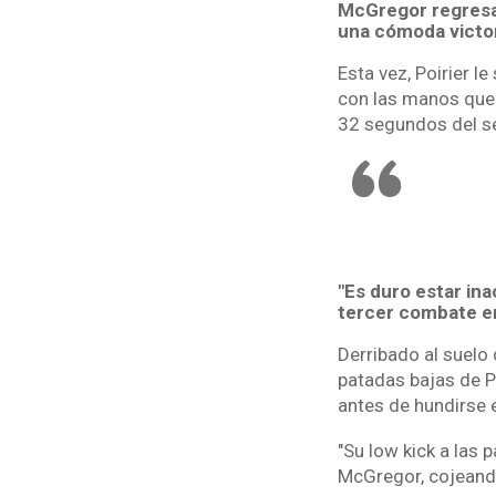
McGregor regresab
una cómoda victor
Esta vez, Poirier l
con las manos que l
32 segundos del s
"Es duro estar ina
tercer combate en
Derribado al suelo
patadas bajas de Po
antes de hundirse 
"Su low kick a las 
McGregor, cojeand