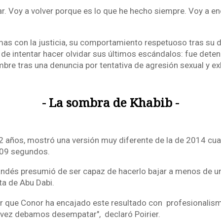
tar. Voy a volver porque es lo que he hecho siempre. Voy a en
mas con la justicia, su comportamiento respetuoso tras su 
 de intentar hacer olvidar sus últimos escándalos: fue deten
bre tras una denuncia por tentativa de agresión sexual y exh
- La sombra de Khabib -
 32 años, mostró una versión muy diferente de la de 2014 c
09 segundos.
landés presumió de ser capaz de hacerlo bajar a menos de un
ta de Abu Dabi.
ir que Conor ha encajado este resultado con profesionalis
l vez debamos desempatar", declaró Poirier.