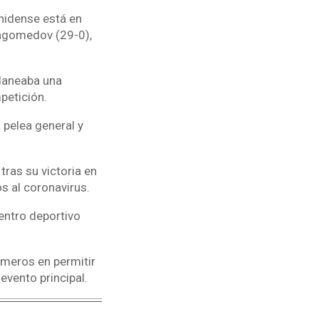
unidense está en
magomedov (29-0),
planeaba una
petición.
pelea general y
tras su victoria en
os al coronavirus.
centro deportivo
imeros en permitir
evento principal.