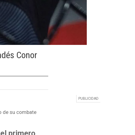
andés Conor
to de su combate
 el primero