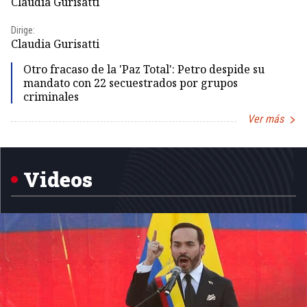
Claudia Gurisatti
Id
Dirige:
Dir
Claudia Gurisatti
Id
Otro fracaso de la 'Paz Total': Petro despide su
mandato con 22 secuestrados por grupos
criminales
Ver más
Item
1
of
5
Videos