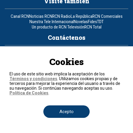
Visite también
Canal RCN
Noticias RCN
RCN Radio
La República
RCN Comerciales
Nuestra Tele Internacional
Novelas
Fides
TDT
Un producto de RCN Televisión
RCN Total
Contáctenos
Teléfono
+57 (601) 426 92 92
Cookies
Política de datos personales
Política de cookies
El uso de este sitio web implica la aceptación de los
Términos y condiciones
Términos y condiciones
. Utilizamos cookies propias y de
terceros para mejorar la experiencia del usuario a través de
su navegación. Si continúas navegando aceptas su uso.
© 2026, RCN Medios.
Política de Cookies
.
Todos los derechos reservados.
Organización Ardila Lülle - www.oal.com.co
Acepto