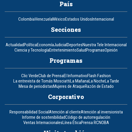
País
Colombia
Venezuela
México
Estados Unidos
Internacional
Secciones
Actualidad
Política
Economía
Judicial
Deportes
Nuestra Tele Internacional
Ciencia y Tecnología
Entretenimiento
Salud
Programas
Opinión
Programas
Clic Verde
Club de Prensa
El Informativo
Flash Fashion
La entrevista de Tomás Mosciatti
La Mañana
La Noche
La Tarde
Mesa de periodistas
Mujeres de Ataque
Razón de Estado
Corporativo
Responsabilidad Social
Atención al cliente
Atención al inversionista
Informe de sostenibilidad
Código de autorregulación
Ventas Internacionales
Línea Ética
Prensa RCN
OBA