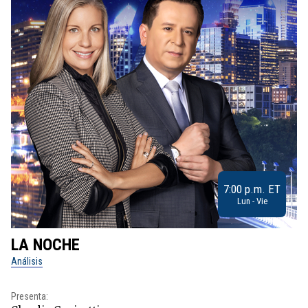
7:00 p.m. ET
Lun - Vie
LA NOCHE
L
Análisis
No
Presenta:
Pr