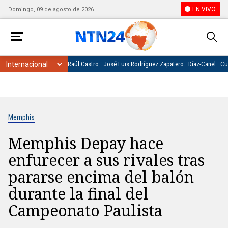
EN VIVO
Domingo, 09 de agosto de 2026
Raúl Castro
José Luis Rodríguez Zapatero
Díaz-Canel
Cu
Memphis
Memphis Depay hace
enfurecer a sus rivales tras
pararse encima del balón
durante la final del
Campeonato Paulista