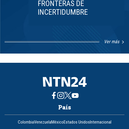
FRONTERAS DE
INCERTIDUMBRE
Ver más
Item
1
of
8
País
Colombia
Venezuela
México
Estados Unidos
Internacional