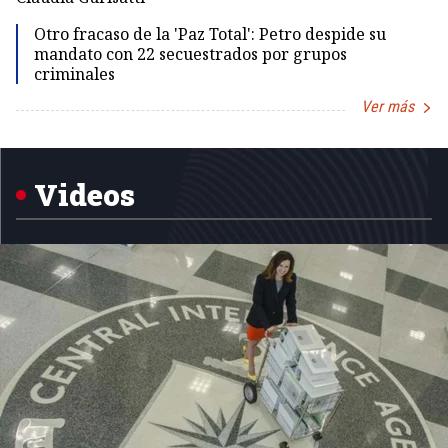
Id
Otro fracaso de la 'Paz Total': Petro despide su
mandato con 22 secuestrados por grupos
criminales
Ver más
Item
1
of
5
Videos