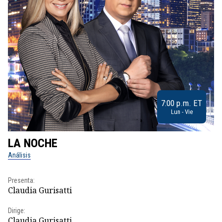
7:00 p.m. ET
Lun - Vie
LA NOCHE
L
Análisis
No
Presenta:
Pr
Claudia Gurisatti
Id
Dirige:
Dir
Claudia Gurisatti