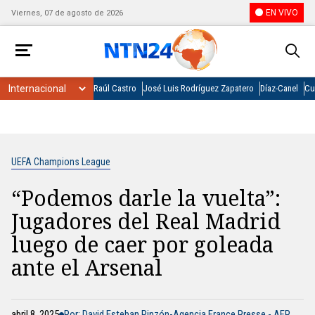
EN VIVO
Viernes, 07 de agosto de 2026
Raúl Castro
José Luis Rodríguez Zapatero
Díaz-Canel
Cu
UEFA Champions League
⁠“Podemos darle la vuelta”:
Jugadores del Real Madrid
luego de caer por goleada
ante el Arsenal
abril 8, 2025
Por: David Esteban Pinzón-Agencia France Presse - AFP