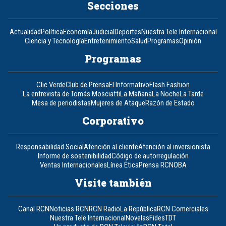
Secciones
Actualidad
Política
Economía
Judicial
Deportes
Nuestra Tele Internacional
Ciencia y Tecnología
Entretenimiento
Salud
Programas
Opinión
Programas
Clic Verde
Club de Prensa
El Informativo
Flash Fashion
La entrevista de Tomás Mosciatti
La Mañana
La Noche
La Tarde
Mesa de periodistas
Mujeres de Ataque
Razón de Estado
Corporativo
Responsabilidad Social
Atención al cliente
Atención al inversionista
Informe de sostenibilidad
Código de autorregulación
Ventas Internacionales
Línea Ética
Prensa RCN
OBA
Visite también
Canal RCN
Noticias RCN
RCN Radio
La República
RCN Comerciales
Nuestra Tele Internacional
Novelas
Fides
TDT