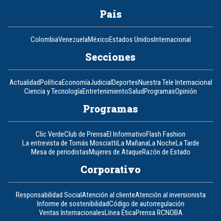
País
Colombia
Venezuela
México
Estados Unidos
Internacional
Secciones
Actualidad
Política
Economía
Judicial
Deportes
Nuestra Tele Internacional
Ciencia y Tecnología
Entretenimiento
Salud
Programas
Opinión
Programas
Clic Verde
Club de Prensa
El Informativo
Flash Fashion
La entrevista de Tomás Mosciatti
La Mañana
La Noche
La Tarde
Mesa de periodistas
Mujeres de Ataque
Razón de Estado
Corporativo
Responsabilidad Social
Atención al cliente
Atención al inversionista
Informe de sostenibilidad
Código de autorregulación
Ventas Internacionales
Línea Ética
Prensa RCN
OBA