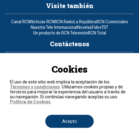
Visite también
Canal RCN
Noticias RCN
RCN Radio
La República
RCN Comerciales
Nuestra Tele Internacional
Novelas
Fides
TDT
Un producto de RCN Televisión
RCN Total
Contáctenos
Teléfono
+57 (601) 426 92 92
Cookies
Política de datos personales
Política de cookies
El uso de este sitio web implica la aceptación de los
Términos y condiciones
Términos y condiciones
. Utilizamos cookies propias y de
terceros para mejorar la experiencia del usuario a través de
su navegación. Si continúas navegando aceptas su uso.
© 2026, RCN Medios.
Política de Cookies
.
Todos los derechos reservados.
Organización Ardila Lülle - www.oal.com.co
Acepto