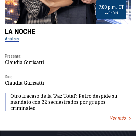
7:00 p.m. ET
Lun - Vie
LA NOCHE
L
Análisis
No
Presenta:
Pr
Claudia Gurisatti
Id
Dirige:
Dir
Claudia Gurisatti
Id
Otro fracaso de la 'Paz Total': Petro despide su
mandato con 22 secuestrados por grupos
criminales
Ver más
Item
1
of