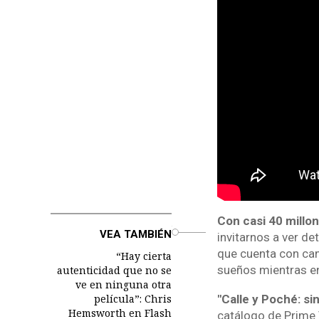
Con casi 40 millo
o
VEA TAMBIÉN
invitarnos a ver de
que cuenta con can
“Hay cierta
sueños mientras en
autenticidad que no se
ve en ninguna otra
película”: Chris
"Calle y Poché: si
Hemsworth en Flash
catálogo de Prime