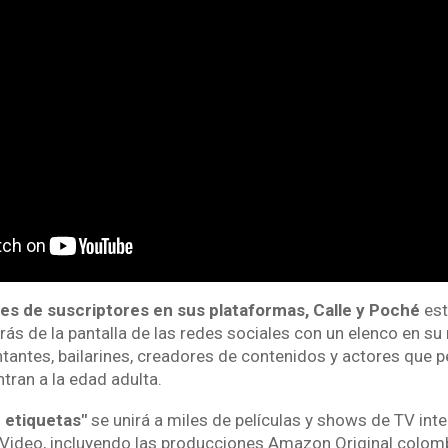
nes de suscriptores en sus plataformas, Calle y Poché
est
trás de la pantalla de las redes sociales con un elenco en 
tantes, bailarines, creadores de contenidos y actores que 
tran a la edad adulta.
n etiquetas"
se unirá a miles de películas y shows de TV inte
 Video, incluyendo las producciones Amazon Original colo