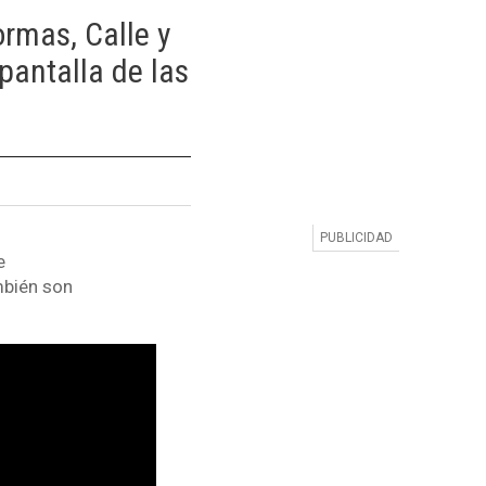
ormas, Calle y
 pantalla de las
e
mbién son