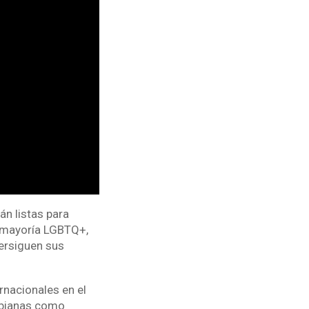
án listas para
su mayoría LGBTQ+,
persiguen sus
rnacionales en el
mbianas como