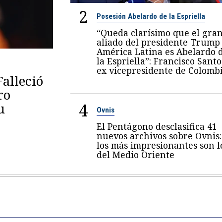
2
Posesión Abelardo de la Espriella
“Queda clarísimo que el gra
aliado del presidente Trump
América Latina es Abelardo 
la Espriella”: Francisco Santo
ex vicepresidente de Colomb
Falleció
ro
4
u
Ovnis
El Pentágono desclasifica 41
nuevos archivos sobre Ovnis:
los más impresionantes son l
del Medio Oriente