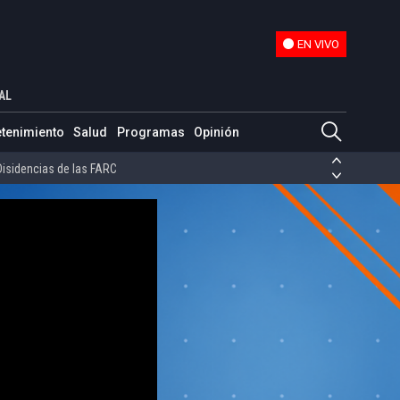
EN VIVO
EN VIVO
AL
ias de las FARC
etenimiento
Salud
Programas
Opinión
ezuela
Nicolás Maduro
Disidencias de las FARC
 en Venezuela
Nicolás Maduro