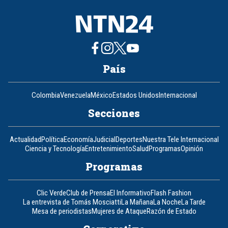
País
Colombia
Venezuela
México
Estados Unidos
Internacional
Secciones
Actualidad
Política
Economía
Judicial
Deportes
Nuestra Tele Internacional
Ciencia y Tecnología
Entretenimiento
Salud
Programas
Opinión
Programas
Clic Verde
Club de Prensa
El Informativo
Flash Fashion
La entrevista de Tomás Mosciatti
La Mañana
La Noche
La Tarde
Mesa de periodistas
Mujeres de Ataque
Razón de Estado