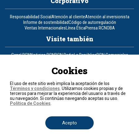
Corporativo
Responsabilidad Social
Atención al cliente
Atención al inversionista
Informe de sostenibilidad
Código de autorregulación
Ventas Internacionales
Línea Ética
Prensa RCN
OBA
Visite también
Canal RCN
Noticias RCN
RCN Radio
La República
RCN Comerciales
Nuestra Tele Internacional
Novelas
Fides
TDT
Un producto de RCN Televisión
RCN Total
Cookies
Contáctenos
El uso de este sitio web implica la aceptación de los
Términos y condiciones
. Utilizamos cookies propias y de
Teléfono
+57 (601) 426 92 92
terceros para mejorar la experiencia del usuario a través de
su navegación. Si continúas navegando aceptas su uso.
Política de Cookies
.
Política de datos personales
Política de cookies
Términos y condiciones
Acepto
© 2026, RCN Medios.
Todos los derechos reservados.