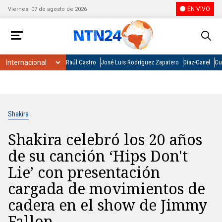
EN VIVO
Viernes, 07 de agosto de 2026
Raúl Castro
José Luis Rodríguez Zapatero
Díaz-Canel
Cu
Shakira
Shakira celebró los 20 años
de su canción ‘Hips Don't
Lie’ con presentación
cargada de movimientos de
cadera en el show de Jimmy
Fallon