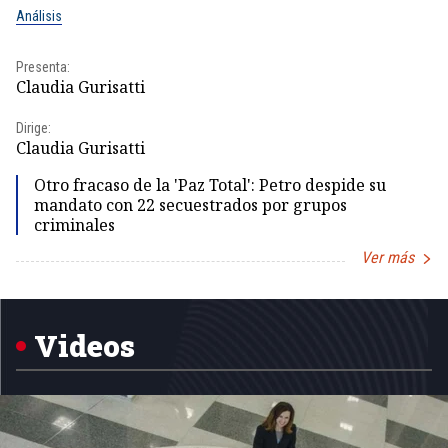
Análisis
No
Presenta:
Pr
Claudia Gurisatti
Id
Dirige:
Dir
Claudia Gurisatti
Id
Otro fracaso de la 'Paz Total': Petro despide su
mandato con 22 secuestrados por grupos
criminales
Ver más
Item
1
of
5
Videos