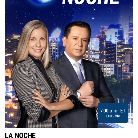
7:00 p.m. ET
Lun - Vie
LA NOCHE
L