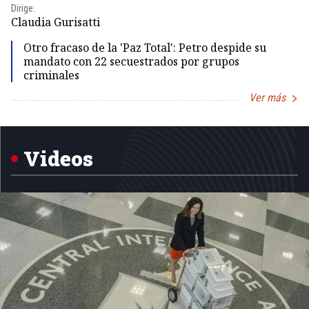
Dirige:
Dir
Claudia Gurisatti
Id
Otro fracaso de la 'Paz Total': Petro despide su
mandato con 22 secuestrados por grupos
criminales
Ver más
Item
1
of
5
Videos