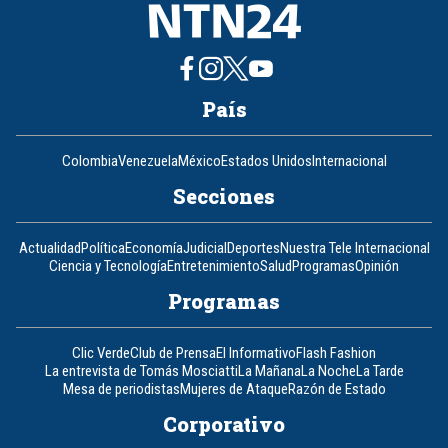
País
Colombia
Venezuela
México
Estados Unidos
Internacional
Secciones
Actualidad
Política
Economía
Judicial
Deportes
Nuestra Tele Internacional
Ciencia y Tecnología
Entretenimiento
Salud
Programas
Opinión
Programas
Clic Verde
Club de Prensa
El Informativo
Flash Fashion
La entrevista de Tomás Mosciatti
La Mañana
La Noche
La Tarde
Mesa de periodistas
Mujeres de Ataque
Razón de Estado
Corporativo