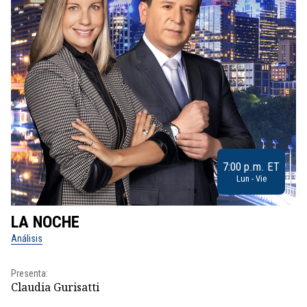
7:00 p.m. ET
Lun - Vie
LA NOCHE
L
Análisis
No
Presenta:
Pr
Claudia Gurisatti
Id