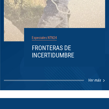
Especiales NTN24
FRONTERAS DE
INCERTIDUMBRE
Ver más
Item
1
of
8