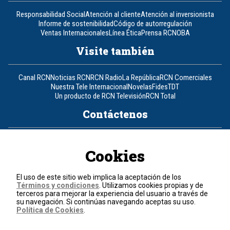
Responsabilidad Social
Atención al cliente
Atención al inversionista
Informe de sostenibilidad
Código de autorregulación
Ventas Internacionales
Línea Ética
Prensa RCN
OBA
Visite también
Canal RCN
Noticias RCN
RCN Radio
La República
RCN Comerciales
Nuestra Tele Internacional
Novelas
Fides
TDT
Un producto de RCN Televisión
RCN Total
Contáctenos
Teléfono
+57 (601) 426 92 92
Cookies
Política de datos personales
Política de cookies
El uso de este sitio web implica la aceptación de los
Términos y condiciones
Términos y condiciones
. Utilizamos cookies propias y de
terceros para mejorar la experiencia del usuario a través de
su navegación. Si continúas navegando aceptas su uso.
© 2026, RCN Medios.
Política de Cookies
.
Todos los derechos reservados.
Organización Ardila Lülle - www.oal.com.co