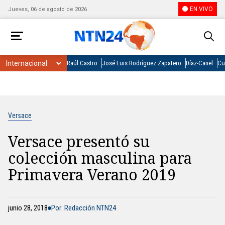
EN VIVO
Jueves, 06 de agosto de 2026
Raúl Castro
José Luis Rodríguez Zapatero
Díaz-Canel
Cu
Versace
Versace presentó su
colección masculina para
Primavera Verano 2019
junio 28, 2018
Por: Redacción NTN24