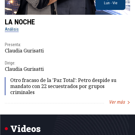
Lun - Vie
LA NOCHE
L
Análisis
No
Presenta:
Pr
Claudia Gurisatti
Id
Dirige:
Dir
Claudia Gurisatti
Id
Otro fracaso de la 'Paz Total': Petro despide su
mandato con 22 secuestrados por grupos
criminales
Ver más
Item
1
of
5
Videos