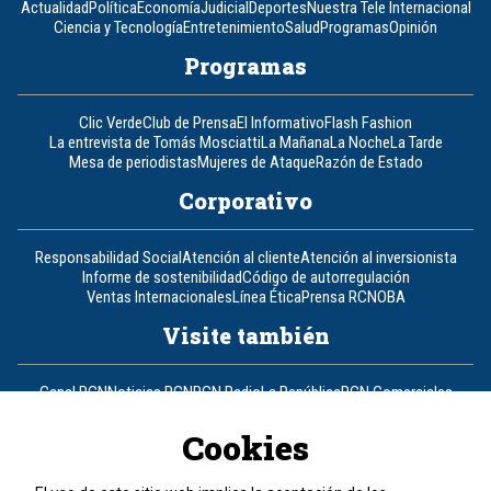
Actualidad
Política
Economía
Judicial
Deportes
Nuestra Tele Internacional
Ciencia y Tecnología
Entretenimiento
Salud
Programas
Opinión
Programas
Clic Verde
Club de Prensa
El Informativo
Flash Fashion
La entrevista de Tomás Mosciatti
La Mañana
La Noche
La Tarde
Mesa de periodistas
Mujeres de Ataque
Razón de Estado
Corporativo
Responsabilidad Social
Atención al cliente
Atención al inversionista
Informe de sostenibilidad
Código de autorregulación
Ventas Internacionales
Línea Ética
Prensa RCN
OBA
Visite también
Canal RCN
Noticias RCN
RCN Radio
La República
RCN Comerciales
Nuestra Tele Internacional
Novelas
Fides
TDT
Un producto de RCN Televisión
RCN Total
Cookies
Contáctenos