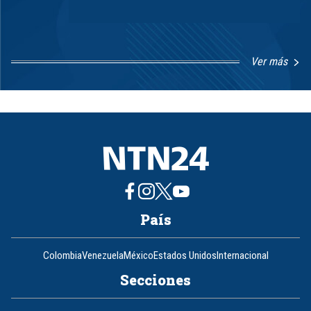
Ver más
Item
1
of
8
País
Colombia
Venezuela
México
Estados Unidos
Internacional
Secciones