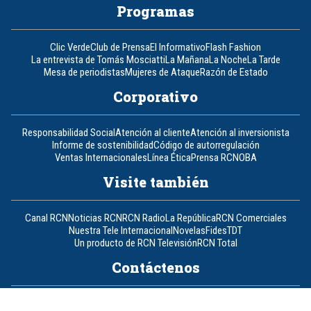
Programas
Clic Verde
Club de Prensa
El Informativo
Flash Fashion
La entrevista de Tomás Mosciatti
La Mañana
La Noche
La Tarde
Mesa de periodistas
Mujeres de Ataque
Razón de Estado
Corporativo
Responsabilidad Social
Atención al cliente
Atención al inversionista
Informe de sostenibilidad
Código de autorregulación
Ventas Internacionales
Línea Ética
Prensa RCN
OBA
Visite también
Canal RCN
Noticias RCN
RCN Radio
La República
RCN Comerciales
Nuestra Tele Internacional
Novelas
Fides
TDT
Un producto de RCN Televisión
RCN Total
Contáctenos
Teléfono
+57 (601) 426 92 92