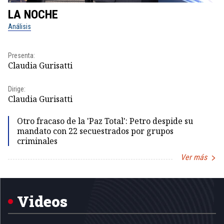
LA NOCHE
L
Análisis
No
Pr
Presenta:
Id
Claudia Gurisatti
Dir
Dirige:
Id
Claudia Gurisatti
Otro fracaso de la 'Paz Total': Petro despide su
mandato con 22 secuestrados por grupos
criminales
Ver más
Item
1
of
5
Videos