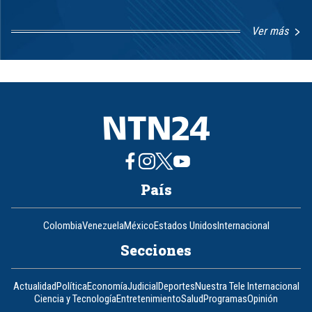
Ver más
Item
1
of
8
País
Colombia
Venezuela
México
Estados Unidos
Internacional
Secciones
Actualidad
Política
Economía
Judicial
Deportes
Nuestra Tele Internacional
Ciencia y Tecnología
Entretenimiento
Salud
Programas
Opinión