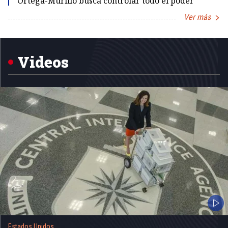
Ortega-Murillo busca controlar todo el poder
Ver más
Item
1
of
5
Videos
Estados Unidos