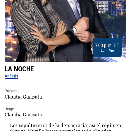
7:00 p.m. ET
Lun - Vie
LA NOCHE
L
Análisis
No
Presenta:
Pr
Claudia Gurisatti
Id
Dirige:
Dir
Claudia Gurisatti
Id
Los sepultureros de la democracia: así el régimen