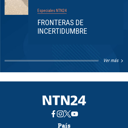
Especiales NTN24
FRONTERAS DE
INCERTIDUMBRE
Ver más
Item
1
of
8
País