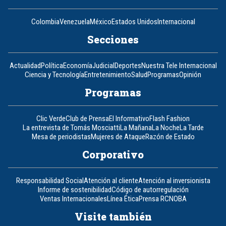
Colombia
Venezuela
México
Estados Unidos
Internacional
Secciones
Actualidad
Política
Economía
Judicial
Deportes
Nuestra Tele Internacional
Ciencia y Tecnología
Entretenimiento
Salud
Programas
Opinión
Programas
Clic Verde
Club de Prensa
El Informativo
Flash Fashion
La entrevista de Tomás Mosciatti
La Mañana
La Noche
La Tarde
Mesa de periodistas
Mujeres de Ataque
Razón de Estado
Corporativo
Responsabilidad Social
Atención al cliente
Atención al inversionista
Informe de sostenibilidad
Código de autorregulación
Ventas Internacionales
Línea Ética
Prensa RCN
OBA
Visite también