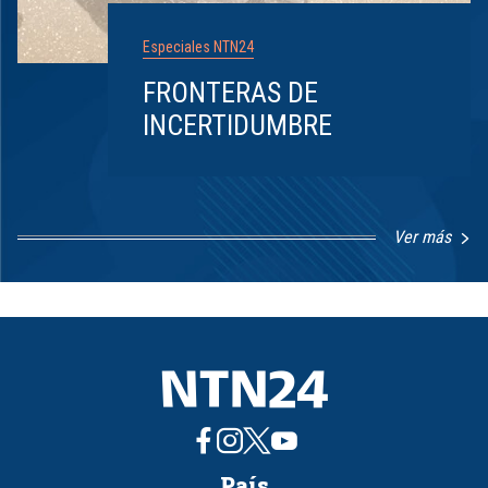
Especiales NTN24
FRONTERAS DE
INCERTIDUMBRE
Ver más
Item
1
of
8
País