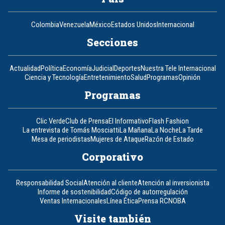
Colombia
Venezuela
México
Estados Unidos
Internacional
Secciones
Actualidad
Política
Economía
Judicial
Deportes
Nuestra Tele Internacional
Ciencia y Tecnología
Entretenimiento
Salud
Programas
Opinión
Programas
Clic Verde
Club de Prensa
El Informativo
Flash Fashion
La entrevista de Tomás Mosciatti
La Mañana
La Noche
La Tarde
Mesa de periodistas
Mujeres de Ataque
Razón de Estado
Corporativo
Responsabilidad Social
Atención al cliente
Atención al inversionista
Informe de sostenibilidad
Código de autorregulación
Ventas Internacionales
Línea Ética
Prensa RCN
OBA
Visite también