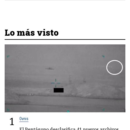
Lo más visto
1
Ovnis
El Pentágono desclasifica 41 nuevos archivos