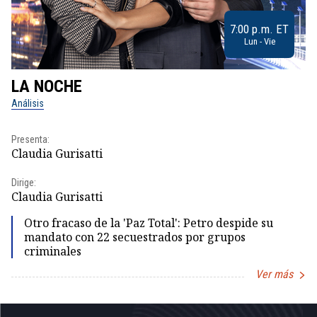
7:00 p.m. ET
Lun - Vie
LA NOCHE
L
Análisis
No
Presenta:
Pr
Claudia Gurisatti
Id
Dirige:
Dir
Claudia Gurisatti
Id
Otro fracaso de la 'Paz Total': Petro despide su
mandato con 22 secuestrados por grupos
criminales
Ver más
Item
1
of