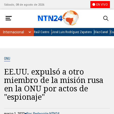
EN VIVO
Sábado, 08 de agosto de 2026
Raúl Castro
José Luis Rodríguez Zapatero
Díaz-Canel
Cu
ONU
EE.UU. expulsó a otro
miembro de la misión rusa
en la ONU por actos de
"espionaje"
marzo 1, 2022
Por: Redacción NTN24