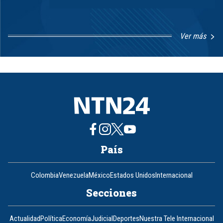
Ver más
Item
1
of
8
País
Colombia
Venezuela
México
Estados Unidos
Internacional
Secciones
Actualidad
Política
Economía
Judicial
Deportes
Nuestra Tele Internacional