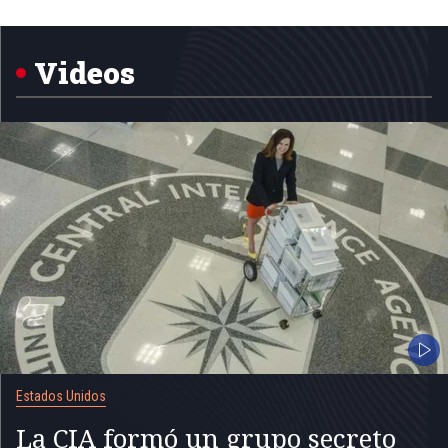
Item
1
of
5
Videos
Estados Unidos
La CIA formó un grupo secreto