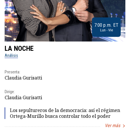
7:00 p.m. ET
Lun - Vie
LA NOCHE
L
Análisis
No
Pr
Presenta:
Id
Claudia Gurisatti
Dir
Dirige:
Id
Claudia Gurisatti
Los sepultureros de la democracia: así el régimen
Ortega-Murillo busca controlar todo el poder
Ver más