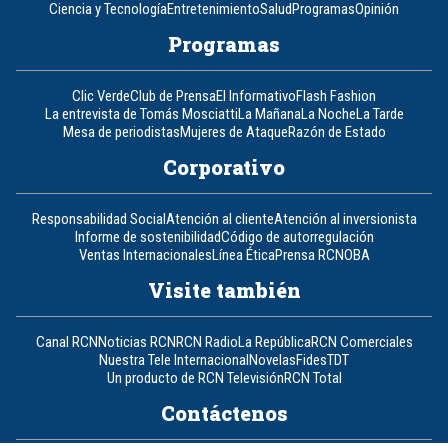
Ciencia y Tecnología
Entretenimiento
Salud
Programas
Opinión
Programas
Clic Verde
Club de Prensa
El Informativo
Flash Fashion
La entrevista de Tomás Mosciatti
La Mañana
La Noche
La Tarde
Mesa de periodistas
Mujeres de Ataque
Razón de Estado
Corporativo
Responsabilidad Social
Atención al cliente
Atención al inversionista
Informe de sostenibilidad
Código de autorregulación
Ventas Internacionales
Línea Ética
Prensa RCN
OBA
Visite también
Canal RCN
Noticias RCN
RCN Radio
La República
RCN Comerciales
Nuestra Tele Internacional
Novelas
Fides
TDT
Un producto de RCN Televisión
RCN Total
Contáctenos