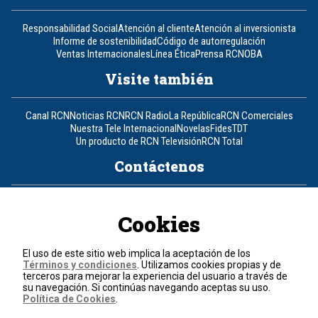
Responsabilidad Social
Atención al cliente
Atención al inversionista
Informe de sostenibilidad
Código de autorregulación
Ventas Internacionales
Línea Ética
Prensa RCN
OBA
Visite también
Canal RCN
Noticias RCN
RCN Radio
La República
RCN Comerciales
Nuestra Tele Internacional
Novelas
Fides
TDT
Un producto de RCN Televisión
RCN Total
Contáctenos
Teléfono
+57 (601) 426 92 92
Cookies
Política de datos personales
Política de cookies
El uso de este sitio web implica la aceptación de los
Términos y condiciones
Términos y condiciones
. Utilizamos cookies propias y de
terceros para mejorar la experiencia del usuario a través de
su navegación. Si continúas navegando aceptas su uso.
© 2026, RCN Medios.
Política de Cookies
.
Todos los derechos reservados.
Organización Ardila Lülle - www.oal.com.co