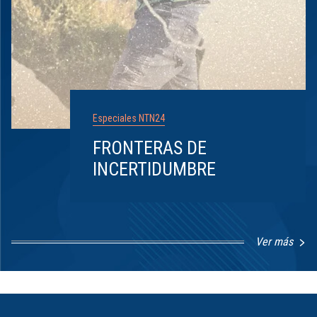
Especiales NTN24
FRONTERAS DE
INCERTIDUMBRE
Ver más
Item
1
of
8