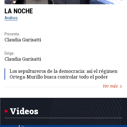
LA NOCHE
L
Análisis
No
Presenta:
Pr
Claudia Gurisatti
Id
Dirige:
Dir
Claudia Gurisatti
Id
Los sepultureros de la democracia: así el régimen
Ortega-Murillo busca controlar todo el poder
Ver más
Item
1
of
5
Videos