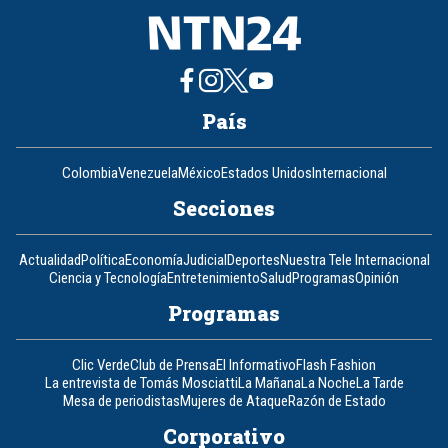
País
Colombia
Venezuela
México
Estados Unidos
Internacional
Secciones
Actualidad
Política
Economía
Judicial
Deportes
Nuestra Tele Internacional
Ciencia y Tecnología
Entretenimiento
Salud
Programas
Opinión
Programas
Clic Verde
Club de Prensa
El Informativo
Flash Fashion
La entrevista de Tomás Mosciatti
La Mañana
La Noche
La Tarde
Mesa de periodistas
Mujeres de Ataque
Razón de Estado
Corporativo