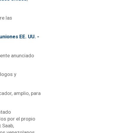
re las
uniones EE. UU. -
mente anunciado
álogos y
cador, amplio, para
ntado
os por el propio
 Saab,
cos venezolanos.