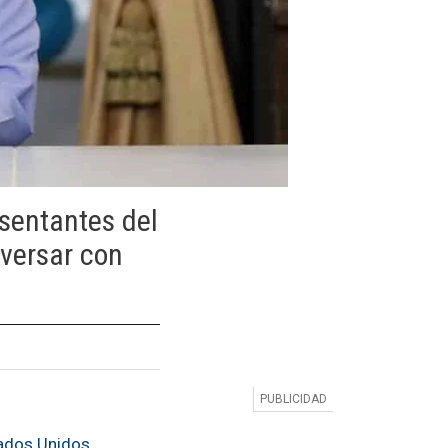
sentantes del
versar con
tados Unidos
,