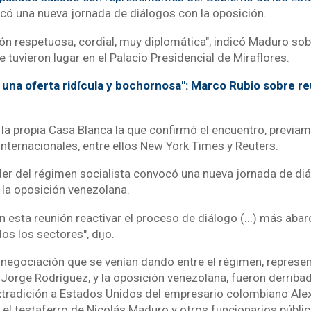
ó una nueva jornada de diálogos con la oposición.
ón respetuosa, cordial, muy diplomática", indicó Maduro sob
tuvieron lugar en el Palacio Presidencial de Miraflores.
 una oferta ridícula y bochornosa": Marco Rubio sobre re
la propia Casa Blanca la que confirmó el encuentro, previa
internacionales, entre ellos New York Times y Reuters.
líder del régimen socialista convocó una nueva jornada de di
la oposición venezolana.
esta reunión reactivar el proceso de diálogo (...) más abar
os los sectores", dijo.
negociación que se venían dando entre el régimen, represe
 Jorge Rodríguez, y la oposición venezolana, fueron derribad
xtradición a Estados Unidos del empresario colombiano Alex
l testaferro de Nicolás Maduro y otros funcionarios públi