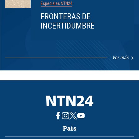
Especiales NTN24
FRONTERAS DE
INCERTIDUMBRE
Ver más
Item
1
of
8
País