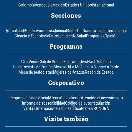
Colombia
Venezuela
México
Estados Unidos
Internacional
Secciones
Actualidad
Política
Economía
Judicial
Deportes
Nuestra Tele Internacional
Ciencia y Tecnología
Entretenimiento
Salud
Programas
Opinión
Programas
Clic Verde
Club de Prensa
El Informativo
Flash Fashion
La entrevista de Tomás Mosciatti
La Mañana
La Noche
La Tarde
Mesa de periodistas
Mujeres de Ataque
Razón de Estado
Corporativo
Responsabilidad Social
Atención al cliente
Atención al inversionista
Informe de sostenibilidad
Código de autorregulación
Ventas Internacionales
Línea Ética
Prensa RCN
OBA
Visite también