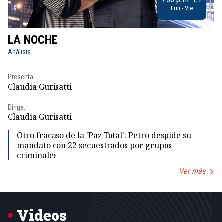
Lun - Vie
LA NOCHE
L
Análisis
No
Presenta:
Pr
Claudia Gurisatti
Id
Dirige:
Dir
Claudia Gurisatti
Id
Otro fracaso de la 'Paz Total': Petro despide su
mandato con 22 secuestrados por grupos
criminales
Ver más
Item
1
of
5
Videos