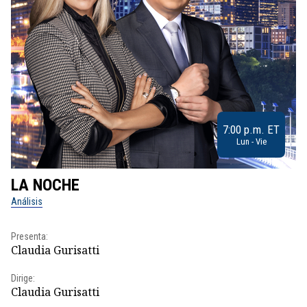
7:00 p.m. ET
Lun - Vie
LA NOCHE
L
Análisis
No
Presenta:
Pr
Claudia Gurisatti
Id
Dirige:
Dir
Claudia Gurisatti
Id