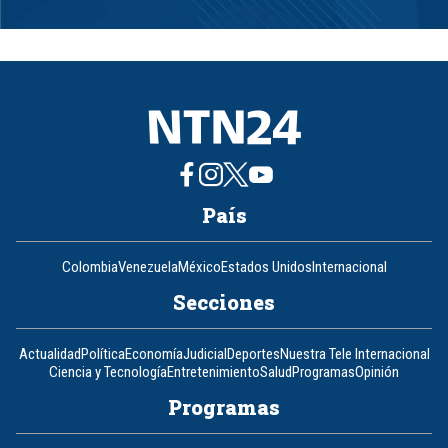
Item
1
of
8
País
Colombia
Venezuela
México
Estados Unidos
Internacional
Secciones
Actualidad
Política
Economía
Judicial
Deportes
Nuestra Tele Internacional
Ciencia y Tecnología
Entretenimiento
Salud
Programas
Opinión
Programas