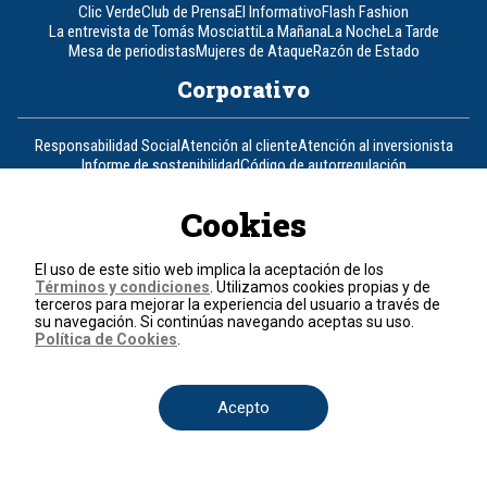
Clic Verde
Club de Prensa
El Informativo
Flash Fashion
La entrevista de Tomás Mosciatti
La Mañana
La Noche
La Tarde
Mesa de periodistas
Mujeres de Ataque
Razón de Estado
Corporativo
Responsabilidad Social
Atención al cliente
Atención al inversionista
Informe de sostenibilidad
Código de autorregulación
Ventas Internacionales
Línea Ética
Prensa RCN
OBA
Cookies
Visite también
El uso de este sitio web implica la aceptación de los
Canal RCN
Noticias RCN
RCN Radio
La República
RCN Comerciales
Términos y condiciones
. Utilizamos cookies propias y de
Nuestra Tele Internacional
Novelas
Fides
TDT
terceros para mejorar la experiencia del usuario a través de
Un producto de RCN Televisión
RCN Total
su navegación. Si continúas navegando aceptas su uso.
Política de Cookies
.
Contáctenos
Acepto
Teléfono
+57 (601) 426 92 92
Política de datos personales
Política de cookies