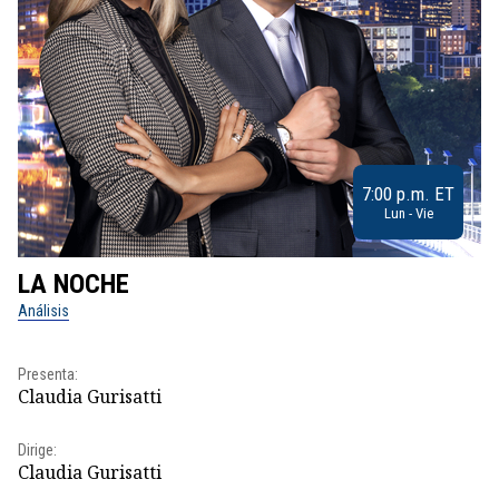
7:00 p.m. ET
Lun - Vie
LA NOCHE
L
Análisis
No
Pr
Presenta:
Id
Claudia Gurisatti
Dir
Dirige:
Id
Claudia Gurisatti