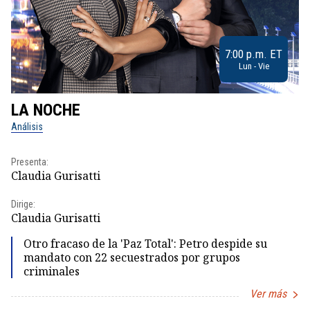
7:00 p.m. ET
Lun - Vie
LA NOCHE
L
Análisis
No
Presenta:
Pr
Claudia Gurisatti
Id
Dirige:
Dir
Claudia Gurisatti
Id
Otro fracaso de la 'Paz Total': Petro despide su
mandato con 22 secuestrados por grupos
criminales
Ver más
Item