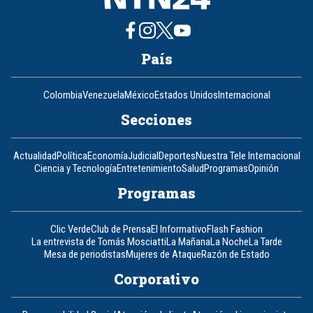
País
Colombia
Venezuela
México
Estados Unidos
Internacional
Secciones
Actualidad
Política
Economía
Judicial
Deportes
Nuestra Tele Internacional
Ciencia y Tecnología
Entretenimiento
Salud
Programas
Opinión
Programas
Clic Verde
Club de Prensa
El Informativo
Flash Fashion
La entrevista de Tomás Mosciatti
La Mañana
La Noche
La Tarde
Mesa de periodistas
Mujeres de Ataque
Razón de Estado
Corporativo