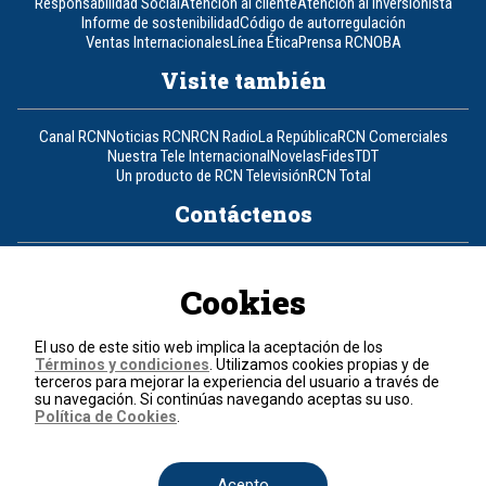
Responsabilidad Social
Atención al cliente
Atención al inversionista
Informe de sostenibilidad
Código de autorregulación
Ventas Internacionales
Línea Ética
Prensa RCN
OBA
Visite también
Canal RCN
Noticias RCN
RCN Radio
La República
RCN Comerciales
Nuestra Tele Internacional
Novelas
Fides
TDT
Un producto de RCN Televisión
RCN Total
Contáctenos
Teléfono
+57 (601) 426 92 92
Cookies
Política de datos personales
Política de cookies
El uso de este sitio web implica la aceptación de los
Términos y condiciones
Términos y condiciones
. Utilizamos cookies propias y de
terceros para mejorar la experiencia del usuario a través de
su navegación. Si continúas navegando aceptas su uso.
© 2026, RCN Medios.
Política de Cookies
.
Todos los derechos reservados.
Organización Ardila Lülle - www.oal.com.co
Acepto