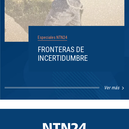
Especiales NTN24
FRONTERAS DE
INCERTIDUMBRE
Ver más
Item
1
of
8