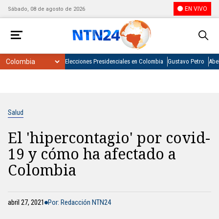
EN VIVO
Sábado, 08 de agosto de 2026
Elecciones Presidenciales en Colombia
Gustavo Petro
Abel
Salud
El 'hipercontagio' por covid-
19 y cómo ha afectado a
Colombia
abril 27, 2021
Por: Redacción NTN24