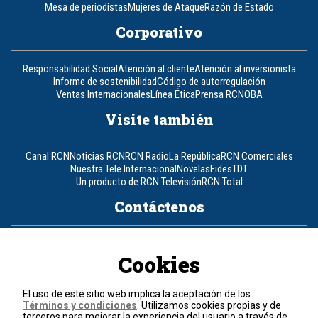
Mesa de periodistas
Mujeres de Ataque
Razón de Estado
Corporativo
Responsabilidad Social
Atención al cliente
Atención al inversionista
Informe de sostenibilidad
Código de autorregulación
Ventas Internacionales
Línea Ética
Prensa RCN
OBA
Visite también
Canal RCN
Noticias RCN
RCN Radio
La República
RCN Comerciales
Nuestra Tele Internacional
Novelas
Fides
TDT
Un producto de RCN Televisión
RCN Total
Contáctenos
Teléfono
+57 (601) 426 92 92
Cookies
Política de datos personales
Política de cookies
El uso de este sitio web implica la aceptación de los
Términos y condiciones
Términos y condiciones
. Utilizamos cookies propias y de
terceros para mejorar la experiencia del usuario a través de