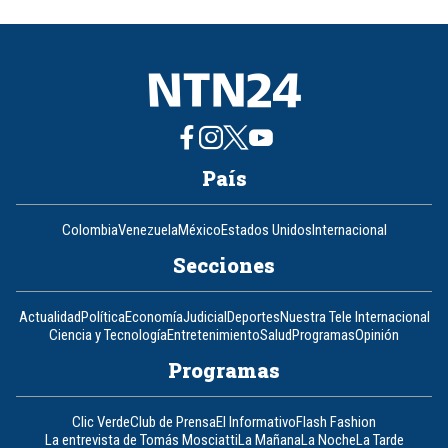
of
8
País
Colombia
Venezuela
México
Estados Unidos
Internacional
Secciones
Actualidad
Política
Economía
Judicial
Deportes
Nuestra Tele Internacional
Ciencia y Tecnología
Entretenimiento
Salud
Programas
Opinión
Programas
Clic Verde
Club de Prensa
El Informativo
Flash Fashion
La entrevista de Tomás Mosciatti
La Mañana
La Noche
La Tarde