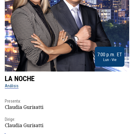
7:00 p.m. ET
Lun - Vie
LA NOCHE
L
Análisis
No
Presenta:
Pr
Claudia Gurisatti
Id
Dirige:
Dir
Claudia Gurisatti
Id