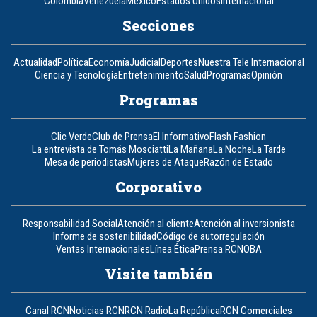
Colombia
Venezuela
México
Estados Unidos
Internacional
Secciones
Actualidad
Política
Economía
Judicial
Deportes
Nuestra Tele Internacional
Ciencia y Tecnología
Entretenimiento
Salud
Programas
Opinión
Programas
Clic Verde
Club de Prensa
El Informativo
Flash Fashion
La entrevista de Tomás Mosciatti
La Mañana
La Noche
La Tarde
Mesa de periodistas
Mujeres de Ataque
Razón de Estado
Corporativo
Responsabilidad Social
Atención al cliente
Atención al inversionista
Informe de sostenibilidad
Código de autorregulación
Ventas Internacionales
Línea Ética
Prensa RCN
OBA
Visite también
Canal RCN
Noticias RCN
RCN Radio
La República
RCN Comerciales