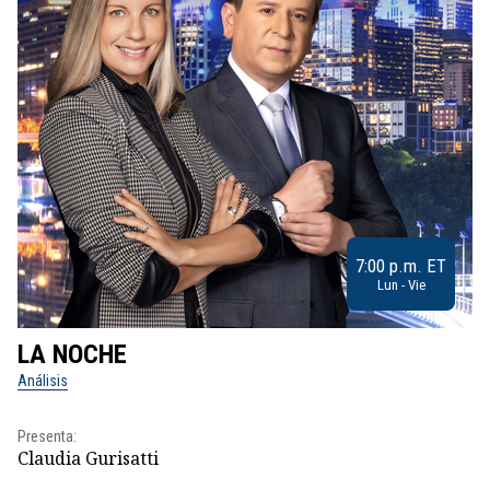
7:00 p.m. ET
Lun - Vie
LA NOCHE
L
Análisis
No
Presenta:
Pr
Claudia Gurisatti
Id