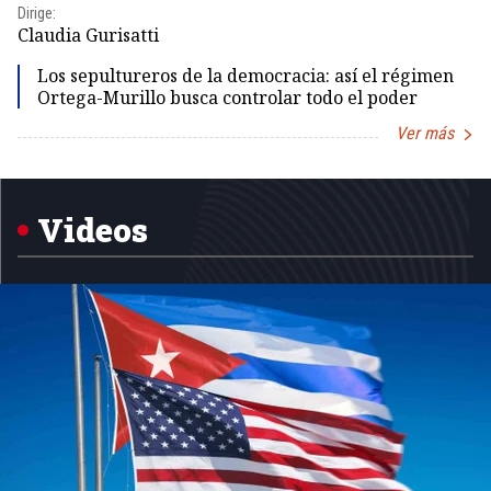
Dirige:
Dir
Claudia Gurisatti
Id
Los sepultureros de la democracia: así el régimen
Ortega-Murillo busca controlar todo el poder
Ver más
Item
1
of
5
Videos