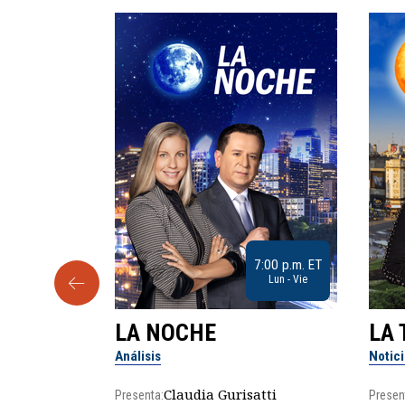
9:30 a.m. ET
7:00 p.m. ET
Sab
Lun - Vie
LA NOCHE
LA 
Análisis
Notic
lgo
Claudia Gurisatti
Presenta:
Presen