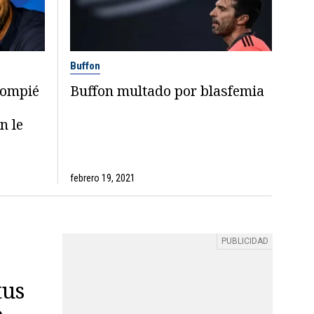
Buffon
lompié
Buffon multado por blasfemia
n le
febrero 19, 2021
tus
e