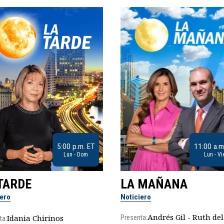
5:00 p.m. ET
11:00 a.m
Lun - Dom
Lun - Vi
TARDE
LA MAÑANA
iero
Noticiero
Andrés Gil - Ruth del
Idania Chirinos
Presenta:
ta: