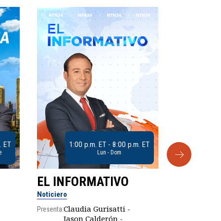
. ET
1:00 p.m. ET - 8:00 p.m. ET
e
Lun - Dom
EL INFORMATIVO
CLUB D
Noticiero
Análisis
Claudia Gurisatti -
Presenta:
Jason Calderón -