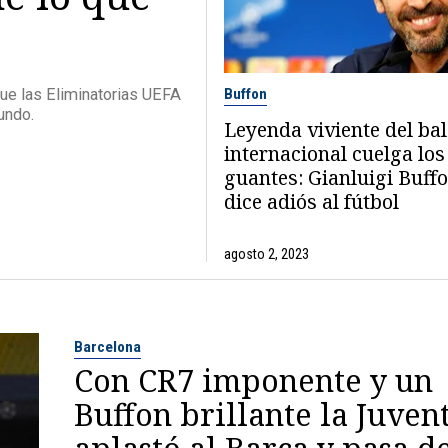
Buffon
gue las Eliminatorias UEFA
undo.
Leyenda viviente del ba
internacional cuelga los
guantes: Gianluigi Buffo
dice adiós al fútbol
agosto 2, 2023
Barcelona
Con CR7 imponente y un
Buffon brillante la Juven
aplastó al Barca y pasa d