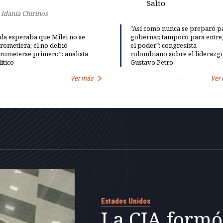
Salto
Idania Chirinos
"Así como nunca se preparó p
la esperaba que Milei no se
gobernar, tampoco para entre
rometiera; él no debió
el poder": congresista
rometerse primero”: analista
colombiano sobre el liderazg
ítico
Gustavo Petro
Ver más
Ver
Estados Unidos
La CIA formó