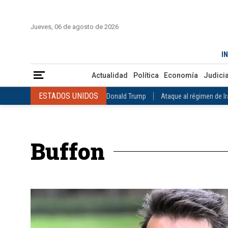
INICIO
COLOMBIA
VENEZUELA
MÉXICO
EST
Jueves, 06 de agosto de 2026
Actualidad
Política
Economía
Judicial
Deportes
Nuest
IN
ESTADOS UNIDOS
Donald Trump
Ataque al régimen de Irán
Actualidad
Política
Economía
Judicia
INTERNACIONAL
Raúl Castro
José Luis Rodríguez Zapatero
ESTADOS UNIDOS
Donald Trump
Ataque al régimen de I
COLOMBIA
Elecciones Presidenciales en Colombia
Gustavo Petr
INTERNACIONAL
Raúl Castro
José Luis Rodríguez Zapat
VENEZUELA
Juicio contra Maduro
Terremoto en Venezuela
COLOMBIA
Elecciones Presidenciales en Colombia
Gusta
MÉXICO
Claudia Sheinbaum
Mundial 2026
Narcotráfico
C
Buffon
VENEZUELA
Juicio contra Maduro
Terremoto en Venezue
MÉXICO
Claudia Sheinbaum
Mundial 2026
Narcotráfi