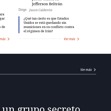
Robe
Presenta:
Jefferson Beltrán
Dirige:
Jason Calderón
ara
gar
¿Qué tan cierto es que Estados
Explosivas 
Unidos se está quedando sin
María Fern
o de
municiones en su conflicto contra
"fiestas de 
el régimen de Irán?
Petro
 más
Ver más
Ver más
 un grupo secreto