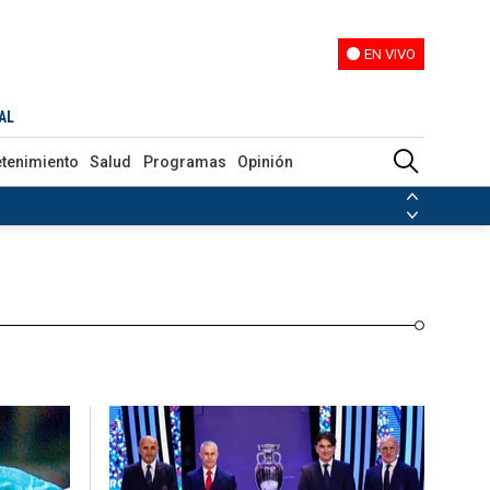
EN VIVO
EN VIVO
Programas
Opinión
AL
etenimiento
Salud
Programas
Opinión
ias de las FARC
ezuela
Nicolás Maduro
Disidencias de las FARC
 en Venezuela
Nicolás Maduro