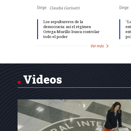
Dirige:
Claudia Gurisatti
Dirige:
ño acelera
Los sepultureros de la
“Lu
 llevar al
democracia: así el régimen
ent
rds de calor,
Ortega-Murillo busca controlar
ent
todo el poder
pol
Ver más
Ver más
Item
1
of
7
Videos