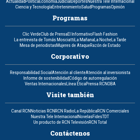
Actualidad
Política
Economía
Judicial
Deportes
Nuestra Tele Internacional
Ciencia y Tecnología
Entretenimiento
Salud
Programas
Opinión
Programas
Clic Verde
Club de Prensa
El Informativo
Flash Fashion
La entrevista de Tomás Mosciatti
La Mañana
La Noche
La Tarde
Mesa de periodistas
Mujeres de Ataque
Razón de Estado
Corporativo
Responsabilidad Social
Atención al cliente
Atención al inversionista
Informe de sostenibilidad
Código de autorregulación
Ventas Internacionales
Línea Ética
Prensa RCN
OBA
Visite también
Canal RCN
Noticias RCN
RCN Radio
La República
RCN Comerciales
Nuestra Tele Internacional
Novelas
Fides
TDT
Un producto de RCN Televisión
RCN Total
Contáctenos