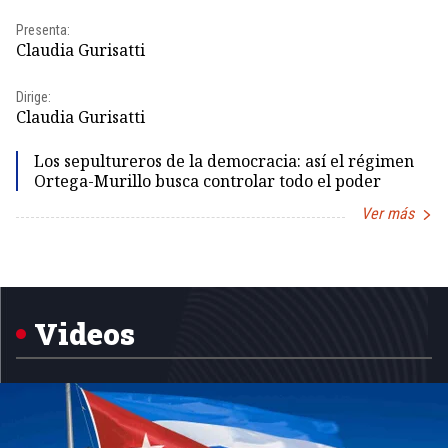
Presenta:
Pr
Claudia Gurisatti
Id
Dirige:
Dir
Claudia Gurisatti
Id
Los sepultureros de la democracia: así el régimen
Ortega-Murillo busca controlar todo el poder
Ver más
Item
1
of
5
Videos