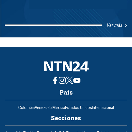
Ver más
Item
1
of
8
País
Colombia
Venezuela
México
Estados Unidos
Internacional
Secciones