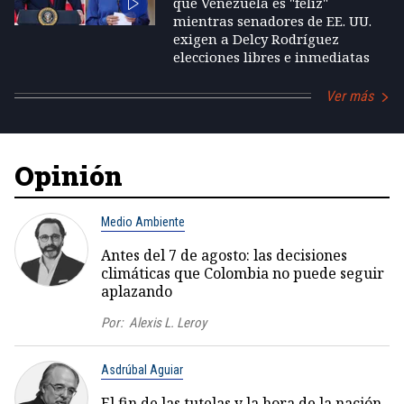
que Venezuela es "feliz"
mientras senadores de EE. UU.
exigen a Delcy Rodríguez
elecciones libres e inmediatas
Ver más
Opinión
Medio Ambiente
Antes del 7 de agosto: las decisiones
climáticas que Colombia no puede seguir
aplazando
Por:
Alexis L. Leroy
Asdrúbal Aguiar
El fin de las tutelas y la hora de la nación