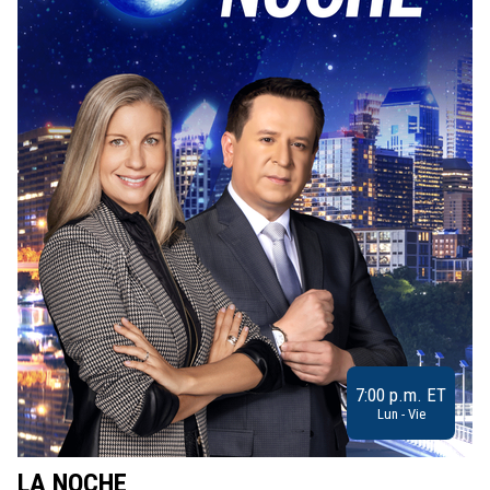
7:00 p.m. ET
Lun - Vie
LA NOCHE
L