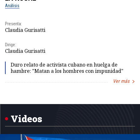
Análisis
No
Pr
Presenta:
Id
Claudia Gurisatti
Dir
Dirige:
Id
Claudia Gurisatti
Duro relato de activista cubano en huelga de
hambre: "Matan a los hombres con impunidad"
Ver más
Item
1
of
5
Videos