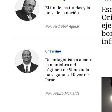
Esc
El fin de las tutelas y la
hora de la nación
Or
ej
Por:
Asdrúbal Aguiar
bo
inf
Chavismo
De antagonista a aliado:
la maniobra del
régimen de Venezuela
para ganar el favor de
Israel
Por:
Arturo McFields