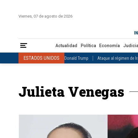
INICIO
COLOMBIA
VENEZUELA
MÉXICO
EST
Viernes, 07 de agosto de 2026
Actualidad
Política
Economía
Judicial
Deportes
Nuest
IN
ESTADOS UNIDOS
Donald Trump
Ataque al régimen de Irán
Actualidad
Política
Economía
Judicia
INTERNACIONAL
Raúl Castro
José Luis Rodríguez Zapatero
ESTADOS UNIDOS
Donald Trump
Ataque al régimen de I
COLOMBIA
Elecciones Presidenciales en Colombia
Gustavo Petr
INTERNACIONAL
Raúl Castro
José Luis Rodríguez Zapat
VENEZUELA
Juicio contra Maduro
Terremoto en Venezuela
COLOMBIA
Elecciones Presidenciales en Colombia
Gusta
MÉXICO
Claudia Sheinbaum
Mundial 2026
Narcotráfico
C
Julieta Venegas
VENEZUELA
Juicio contra Maduro
Terremoto en Venezue
MÉXICO
Claudia Sheinbaum
Mundial 2026
Narcotráfi