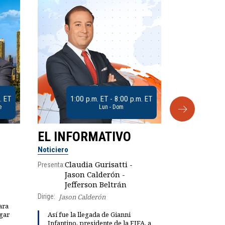
. ET
1:00 p.m. ET - 8:00 p.m. ET
e
Lun - Dom
EL INFORMATIVO
CLUB D
Noticiero
Análisis
Claudia Gurisatti -
Presenta:
Jason Calderón -
Robe
Presenta:
Jefferson Beltrán
Dirige:
Jason Calderón
ara
gar
Así fue la llegada de Gianni
Dinorah Fig
Infantino, presidente de la FIFA, a
instalación