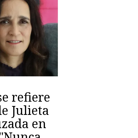
e refiere
e Julieta
izada en
 "Nunca