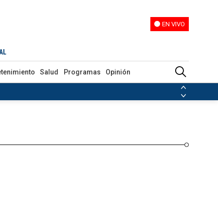
EN VIVO
EN VIVO
Programas
Opinión
AL
etenimiento
Salud
Programas
Opinión
ias de las FARC
ezuela
Nicolás Maduro
Disidencias de las FARC
 en Venezuela
Nicolás Maduro