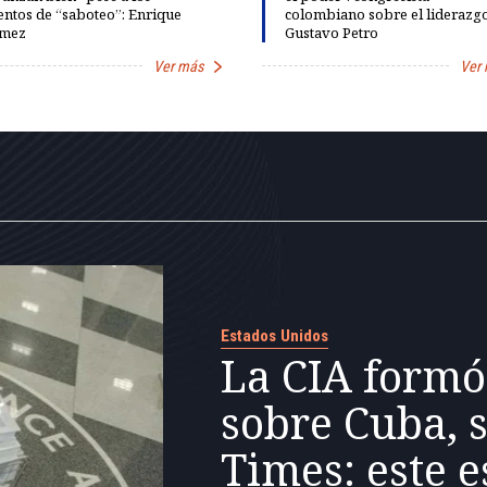
entos de “saboteo”: Enrique
colombiano sobre el liderazg
mez
Gustavo Petro
Ver más
Ver
Estados Unidos
La CIA formó
sobre Cuba, 
Times: este e