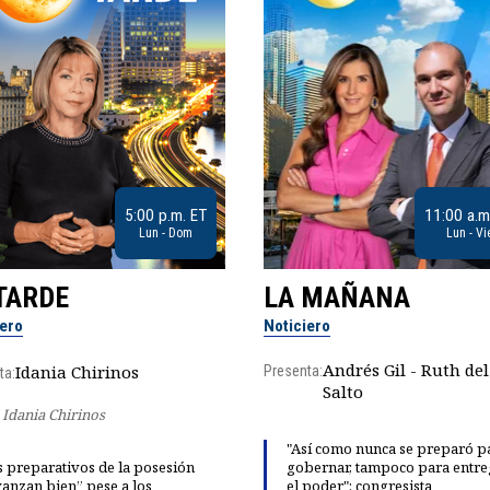
5:00 p.m. ET
11:00 a.m
Lun - Dom
Lun - Vi
TARDE
LA MAÑANA
iero
Noticiero
Andrés Gil - Ruth del
Idania Chirinos
Presenta:
ta:
Salto
Idania Chirinos
"Así como nunca se preparó p
 preparativos de la posesión
gobernar, tampoco para entre
anzan bien” pese a los
el poder": congresista