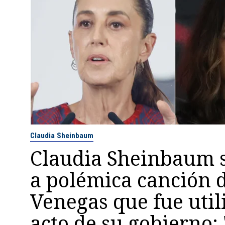
Claudia Sheinbaum
Claudia Sheinbaum s
a polémica canción d
Venegas que fue util
acto de su gobierno: