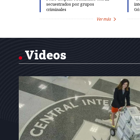
rds de calor,
secuestrados por grupos
int
criminales
Gó
Ver más
Ver más
Item
1
of
7
Videos