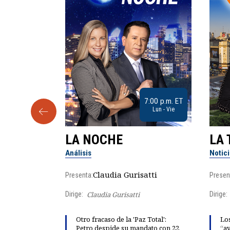
9:30 a.m. ET
7:00 p.m. ET
Sab
Lun - Vie
LA NOCHE
LA 
Análisis
Notic
lgo
Claudia Gurisatti
Presenta:
Presen
Dirige:
Claudia Gurisatti
Dirige:
ño acelera
Otro fracaso de la 'Paz Total':
Los
 llevar al
Petro despide su mandato con 22
“av