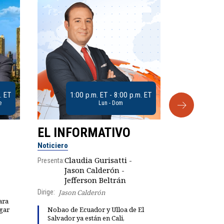
. ET
1:00 p.m. ET - 8:00 p.m. ET
e
Lun - Dom
EL INFORMATIVO
CLUB D
Noticiero
Análisis
Claudia Gurisatti -
Presenta:
Jason Calderón -
Robe
Presenta:
Jefferson Beltrán
Dirige:
Jason Calderón
ara
gar
Nobao de Ecuador y Ulloa de El
Dinorah Fig
Salvador ya están en Cali,
instalación