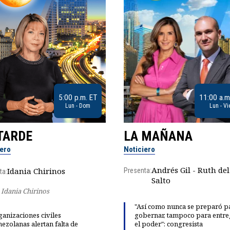
5:00 p.m. ET
11:00 a.m
Lun - Dom
Lun - Vi
TARDE
LA MAÑANA
iero
Noticiero
Andrés Gil - Ruth del
Idania Chirinos
Presenta:
ta:
Salto
Idania Chirinos
"Así como nunca se preparó p
anizaciones civiles
gobernar, tampoco para entre
ezolanas alertan falta de
el poder": congresista