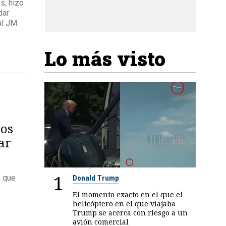
s, hizo
dar
al JM
Lo más visto
ños
ar
1
s que
Donald Trump
El momento exacto en el que el
helicóptero en el que viajaba
Trump se acerca con riesgo a un
avión comercial