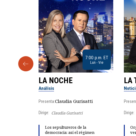
9:30 a.m. ET
7:00 p.m. ET
Sab
Lun - Vie
LA NOCHE
LA 
Análisis
Notic
lgo
Claudia Gurisatti
Presenta:
Presen
Dirige:
Claudia Gurisatti
Dirige:
ño acelera
Los sepultureros de la
Org
 llevar al
democracia: así el régimen
ven