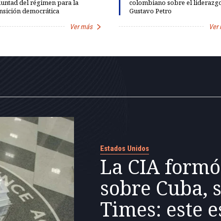
untad del régimen para la
colombiano sobre el liderazg
nsición democrática
Gustavo Petro
Ver más
Ver
Estados Unidos
La CIA formó
sobre Cuba, 
Times: este e