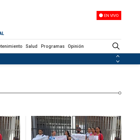
EN VIVO
EN VIVO
Programas
Opinión
AL
etenimiento
Salud
Programas
Opinión
ias de las FARC
ezuela
Nicolás Maduro
Disidencias de las FARC
 en Venezuela
Nicolás Maduro