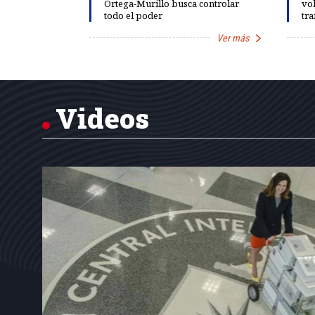
rds de calor,
Ortega-Murillo busca controlar
vol
todo el poder
tra
Ver más
Ver más
Item
1
of
7
Videos