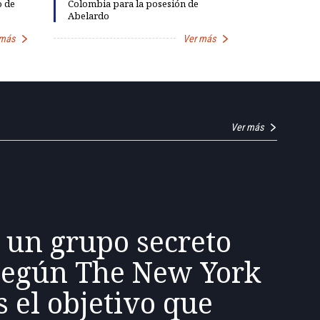
o de
Colombia para la posesión de
diálogo par
Abelardo
democracia
 más
Ver más
Ver más
 un grupo secreto
según The New York
s el objetivo que