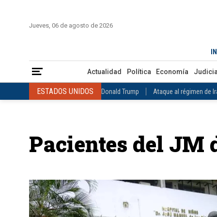
INICIO
COLOMBIA
VENEZUELA
MÉXICO
EST
Jueves, 06 de agosto de 2026
Actualidad
Política
Economía
Judicial
Deportes
Nuest
IN
ESTADOS UNIDOS
Donald Trump
Ataque al régimen de Irán
Actualidad
Política
Economía
Judicia
INTERNACIONAL
Raúl Castro
José Luis Rodríguez Zapatero
ESTADOS UNIDOS
Donald Trump
Ataque al régimen de I
COLOMBIA
Elecciones Presidenciales en Colombia
Gustavo Petr
INTERNACIONAL
Raúl Castro
José Luis Rodríguez Zapat
VENEZUELA
Juicio contra Maduro
Terremoto en Venezuela
COLOMBIA
Elecciones Presidenciales en Colombia
Gusta
MÉXICO
Claudia Sheinbaum
Mundial 2026
Narcotráfico
C
Pacientes del JM d
VENEZUELA
Juicio contra Maduro
Terremoto en Venezue
MÉXICO
Claudia Sheinbaum
Mundial 2026
Narcotráfi